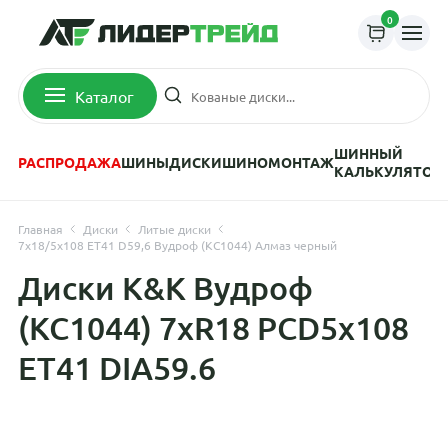
0
Каталог
ШИННЫЙ
РАСПРОДАЖА
ШИНЫ
ДИСКИ
ШИНОМОНТАЖ
КАЛЬКУЛЯТОР
Главная
Диски
Литые диски
7x18/5x108 ET41 D59,6 Вудроф (КС1044) Алмаз черный
Диски K&K Вудроф
(КС1044) 7xR18 PCD5x108
ET41 DIA59.6