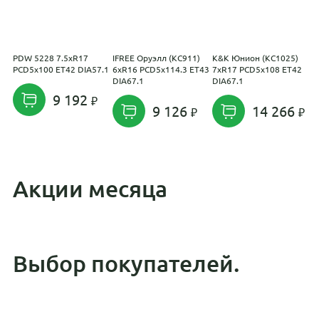
PDW 5228 7.5xR17
IFREE Оруэлл (КС911)
K&K Юнион (КС1025)
K
PCD5x100 ET42 DIA57.1
6xR16 PCD5x114.3 ET43
7xR17 PCD5x108 ET42
(
DIA67.1
DIA67.1
P
D
9 192
9 126
14 266
Акции месяца
Выбор покупателей.