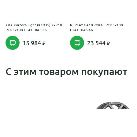
K&K Karrera Light (КС935) 7xR18
REPLAY GA18 7xR18 PCD5x108
R
PCD5x108 ET41 DIA59.6
ET41 DIA59.6
E
15 984
23 544
С этим товаром покупают