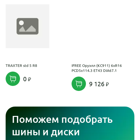
TRAXTER std 5 R8
IFREE Оруэлл (КС911) 6xR16
K
PCD5x114.3 ET43 DIA67.1
P
0
9 126
Поможем подобрать
шины и диски