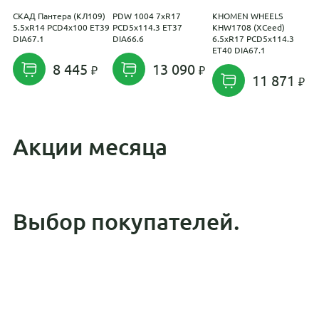
СКАД Пантера (КЛ109)
PDW 1004 7xR17
KHOMEN WHEELS
P
5.5xR14 PCD4x100 ET39
PCD5x114.3 ET37
KHW1708 (XCeed)
P
DIA67.1
DIA66.6
6.5xR17 PCD5x114.3
D
ET40 DIA67.1
8 445
13 090
11 871
Акции месяца
Выбор покупателей.