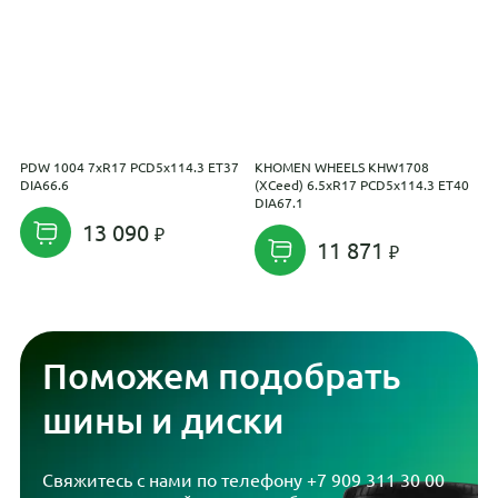
PDW 1004 7xR17 PCD5x114.3 ET37
KHOMEN WHEELS KHW1708
P
DIA66.6
(XCeed) 6.5xR17 PCD5x114.3 ET40
P
DIA67.1
13 090
11 871
Поможем подобрать
шины и диски
Свяжитесь с нами по телефону
+7 909 311 30 00