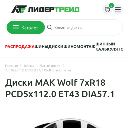
0
Каталог
ШИННЫЙ
РАСПРОДАЖА
ШИНЫ
ДИСКИ
ШИНОМОНТАЖ
КАЛЬКУЛЯТОР
Главная
Диски
Литые диски
7x18/5x112 ET43 D57,1 Wolf Black mirror
Диски MAK Wolf 7xR18
PCD5x112.0 ET43 DIA57.1