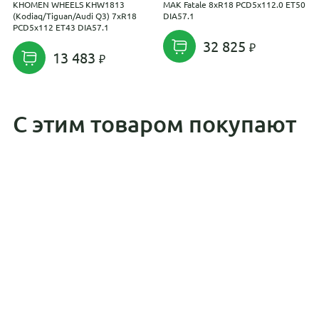
KHOMEN WHEELS KHW1813
MAK Fatale 8xR18 PCD5x112.0 ET50
K
(Kodiaq/Tiguan/Audi Q3) 7xR18
DIA57.1
(
PCD5x112 ET43 DIA57.1
E
32 825
13 483
С этим товаром покупают