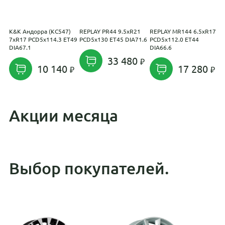
K&K Андорра (КС547)
REPLAY PR44 9.5xR21
REPLAY MR144 6.5xR17
R
7xR17 PCD5x114.3 ET49
PCD5x130 ET45 DIA71.6
PCD5x112.0 ET44
P
DIA67.1
DIA66.6
D
33 480
10 140
17 280
Акции месяца
Выбор покупателей.