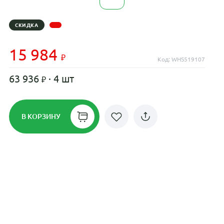
СКИДКА
15 984
Код: WHS519107
63 936
· 4 шт
В КОРЗИНУ
Рассрочка до 24 месяцев на все
диски
Плати по частям в рассрочку