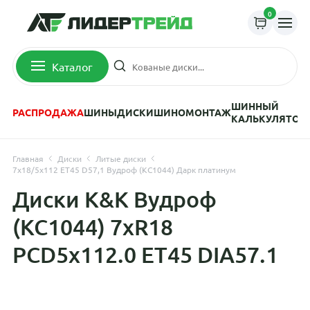
0
Каталог
ШИННЫЙ
РАСПРОДАЖА
ШИНЫ
ДИСКИ
ШИНОМОНТАЖ
КАЛЬКУЛЯТОР
Главная
Диски
Литые диски
7x18/5x112 ET45 D57,1 Вудроф (КС1044) Дарк платинум
Диски K&K Вудроф
(КС1044) 7xR18
PCD5x112.0 ET45 DIA57.1