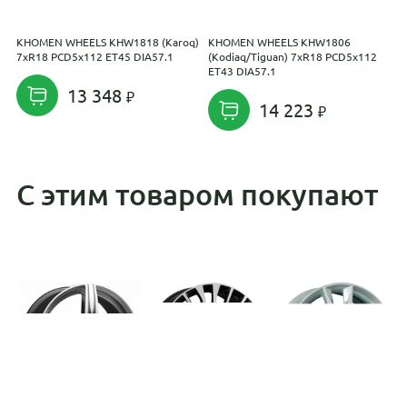
KHOMEN WHEELS KHW1818 (Karoq)
KHOMEN WHEELS KHW1806
K
7xR18 PCD5x112 ET45 DIA57.1
(Kodiaq/Tiguan) 7xR18 PCD5x112
7
ET43 DIA57.1
13 348
14 223
С этим товаром покупают