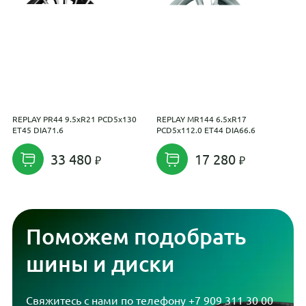
REPLAY PR44 9.5xR21 PCD5x130
REPLAY MR144 6.5xR17
R
ET45 DIA71.6
PCD5x112.0 ET44 DIA66.6
E
33 480
17 280
Поможем подобрать
шины и диски
Свяжитесь с нами по телефону
+7 909 311 30 00