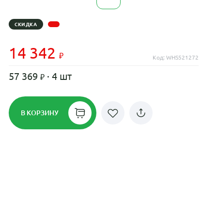
СКИДКА
14 342
Код: WHS521272
57 369
· 4 шт
В КОРЗИНУ
Рассрочка до 24 месяцев на все
диски
Плати по частям в рассрочку