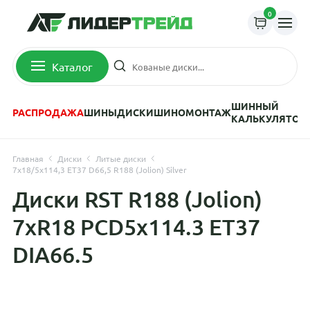
0
Каталог
ШИННЫЙ
РАСПРОДАЖА
ШИНЫ
ДИСКИ
ШИНОМОНТАЖ
КАЛЬКУЛЯТОР
Главная
Диски
Литые диски
7x18/5x114,3 ET37 D66,5 R188 (Jolion) Silver
Диски RST R188 (Jolion)
7xR18 PCD5x114.3 ET37
DIA66.5