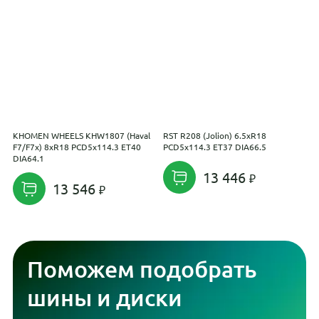
KHOMEN WHEELS KHW1807 (Haval
RST R208 (Jolion) 6.5xR18
V
F7/F7x) 8xR18 PCD5x114.3 ET40
PCD5x114.3 ET37 DIA66.5
E
DIA64.1
13 446
13 546
Поможем подобрать
шины и диски