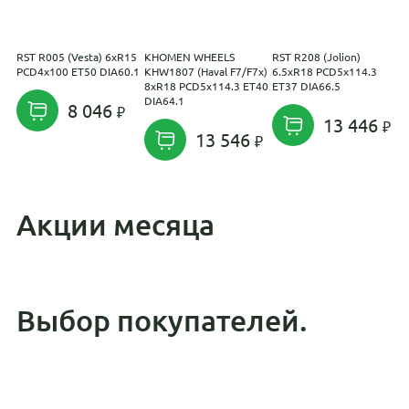
RST R005 (Vesta) 6xR15
KHOMEN WHEELS
RST R208 (Jolion)
V
PCD4x100 ET50 DIA60.1
KHW1807 (Haval F7/F7x)
6.5xR18 PCD5x114.3
P
8xR18 PCD5x114.3 ET40
ET37 DIA66.5
DIA64.1
8 046
13 446
13 546
Акции месяца
Выбор покупателей.