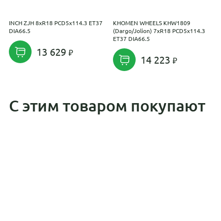
INCH ZJH 8xR18 PCD5x114.3 ET37
KHOMEN WHEELS KHW1809
K
DIA66.5
(Dargo/Jolion) 7xR18 PCD5x114.3
D
ET37 DIA66.5
D
13 629
14 223
С этим товаром покупают