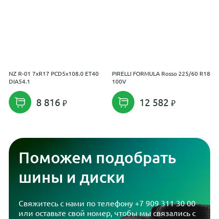
NZ R-01 7xR17 PCD5x108.0 ET40
PIRELLI FORMULA Rosso 225/60 R18
K
DIA54.1
100V
P
8 816
12 582
Поможем подобрать
шины и диски
Свяжитесь с нами по телефону
+7 909 311 30 00
или оставьте свой номер, чтобы мы связались с