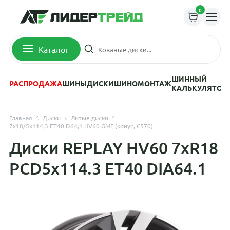
0
Каталог
ШИННЫЙ
РАСПРОДАЖА
ШИНЫ
ДИСКИ
ШИНОМОНТАЖ
КАЛЬКУЛЯТОР
Главная
Диски
Литые диски
7x18/5x114,3 ET40 D64,1 HV60 GMF (конус, C570)
Диски REPLAY HV60 7xR18
PCD5x114.3 ET40 DIA64.1