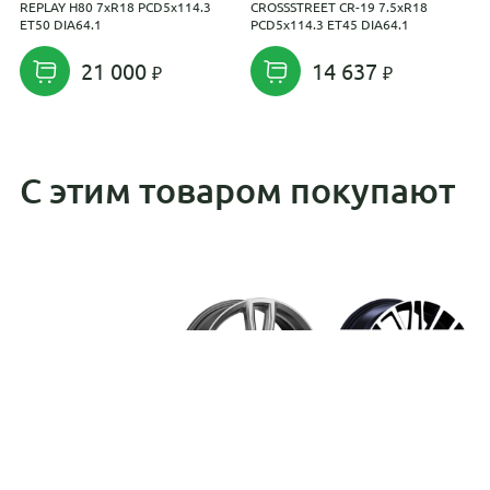
REPLAY H80 7xR18 PCD5x114.3
CROSSSTREET CR-19 7.5xR18
K
ET50 DIA64.1
PCD5x114.3 ET45 DIA64.1
F
D
21 000
14 637
С этим товаром покупают