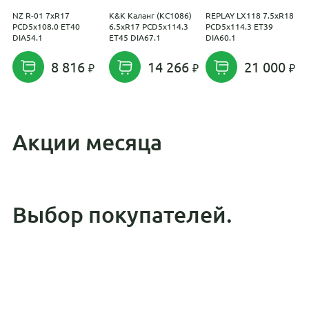
NZ R-01 7xR17
K&K Каланг (КС1086)
REPLAY LX118 7.5xR18
K
PCD5x108.0 ET40
6.5xR17 PCD5x114.3
PCD5x114.3 ET39
7
DIA54.1
ET45 DIA67.1
DIA60.1
E
8 816
14 266
21 000
Акции месяца
Выбор покупателей.