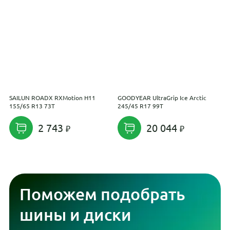
SAILUN ROADX RXMotion H11
GOODYEAR UltraGrip Ice Arctic
R
155/65 R13 73T
245/45 R17 99T
P
2 743
20 044
Поможем подобрать
шины и диски