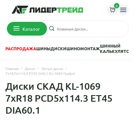
0
Каталог
ШИННЫЙ
РАСПРОДАЖА
ШИНЫ
ДИСКИ
ШИНОМОНТАЖ
КАЛЬКУЛЯТОР
Главная
Диски
Литые диски
7x18/5x114,3 ET45 D60,1 KL-1069 Графит
Диски СКАД KL-1069
7xR18 PCD5x114.3 ET45
DIA60.1