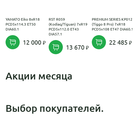
YAMATO Eiko 8xR18
RST R059
PREMIUM SERIES КР012
K
PCD5x114.3 ET50
(Kodiaq/Tiguan) 7xR19
(Tiggo 8 Pro) 7xR18
K
DIA60.1
PCD5x112.0 ET43
PCD5x108 ET47 DIA60.1
8
DIA57.1
D
12 000
22 485
13 670
Акции месяца
Выбор покупателей.