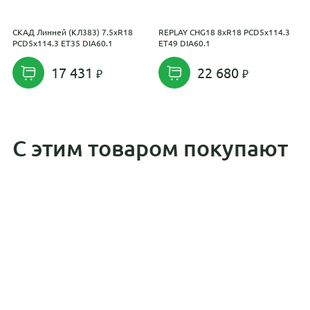
СКАД Линней (КЛ383) 7.5xR18
REPLAY CHG18 8xR18 PCD5x114.3
R
PCD5x114.3 ET35 DIA60.1
ET49 DIA60.1
E
17 431
22 680
С этим товаром покупают