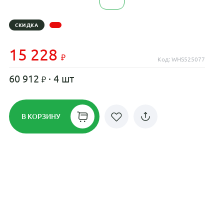
СКИДКА
15 228
Код: WHS525077
60 912
· 4 шт
В КОРЗИНУ
Рассрочка до 24 месяцев на все
диски
Плати по частям в рассрочку