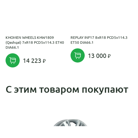
KHOMEN WHEELS KHW1809
REPLAY INF17 8xR18 PCD5x114.3
Y
(Qashqai) 7xR18 PCD5x114.3 ET40
ET50 DIA66.1
P
DIA66.1
13 000
14 223
С этим товаром покупают