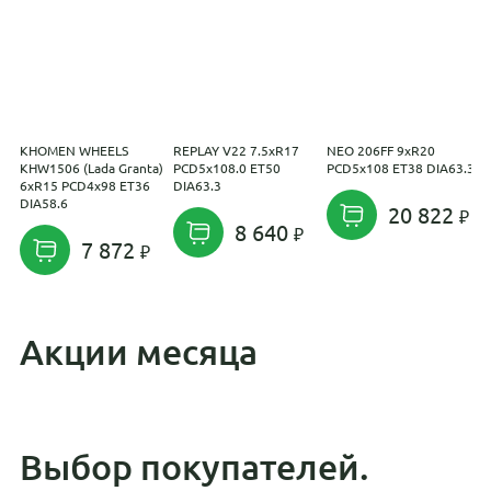
KHOMEN WHEELS
REPLAY V22 7.5xR17
NEO 206FF 9xR20
I
KHW1506 (Lada Granta)
PCD5x108.0 ET50
PCD5x108 ET38 DIA63.3
6
6xR15 PCD4x98 ET36
DIA63.3
D
DIA58.6
20 822
8 640
7 872
Акции месяца
Выбор покупателей.