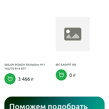
SAILUN ROADX RXMotion H11
IRC EASYFIT R8
S
165/70 R14 85T
2
0
3 466
Поможем подобрать