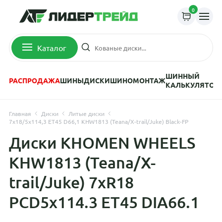
0
Каталог
ШИННЫЙ
РАСПРОДАЖА
ШИНЫ
ДИСКИ
ШИНОМОНТАЖ
КАЛЬКУЛЯТОР
Главная
Диски
Литые диски
7x18/5x114,3 ET45 D66,1 KHW1813 (Teana/X-trail/Juke) Black-FP
Диски KHOMEN WHEELS
KHW1813 (Teana/X-
trail/Juke) 7xR18
PCD5x114.3 ET45 DIA66.1