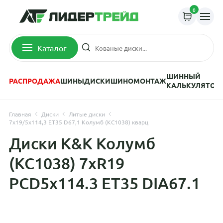
0
Каталог
ШИННЫЙ
РАСПРОДАЖА
ШИНЫ
ДИСКИ
ШИНОМОНТАЖ
КАЛЬКУЛЯТОР
Главная
Диски
Литые диски
7x19/5x114,3 ET35 D67,1 Колумб (КС1038) кварц
Диски K&K Колумб
(КС1038) 7xR19
PCD5x114.3 ET35 DIA67.1