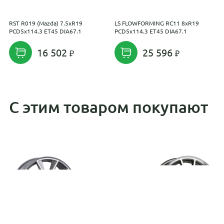
RST R019 (Mazda) 7.5xR19
LS FLOWFORMING RC11 8xR19
R
PCD5x114.3 ET45 DIA67.1
PCD5x114.3 ET45 DIA67.1
E
16 502
25 596
С этим товаром покупают