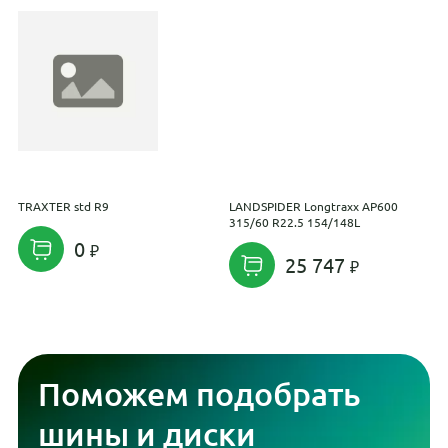
TRAXTER std R9
LANDSPIDER Longtraxx AP600
K
315/60 R22.5 154/148L
(
P
0
25 747
Поможем подобрать
шины и диски