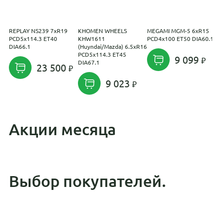
REPLAY NS239 7xR19
KHOMEN WHEELS
MEGAMI MGM-5 6xR15
K
PCD5x114.3 ET40
KHW1611
PCD4x100 ET50 DIA60.1
K
DIA66.1
(Huyndai/Mazda) 6.5xR16
7
PCD5x114.3 ET45
D
9 099
DIA67.1
23 500
9 023
Акции месяца
Выбор покупателей.