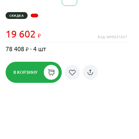
СКИДКА
19 602
Код: WHS521627
78 408
· 4 шт
В КОРЗИНУ
Рассрочка до 24 месяцев на все
диски
Плати по частям в рассрочку