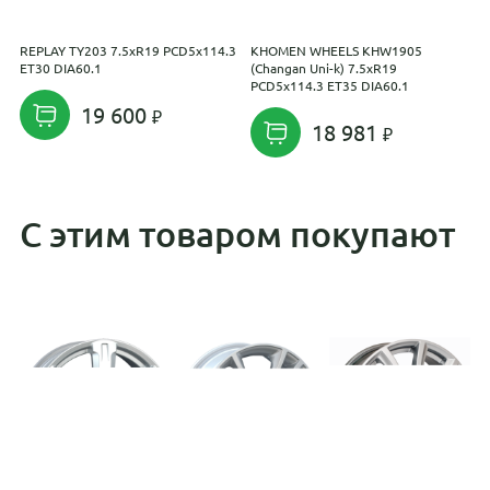
REPLAY TY203 7.5xR19 PCD5x114.3
KHOMEN WHEELS KHW1905
K
ET30 DIA60.1
(Changan Uni-k) 7.5xR19
N
PCD5x114.3 ET35 DIA60.1
D
19 600
18 981
С этим товаром покупают