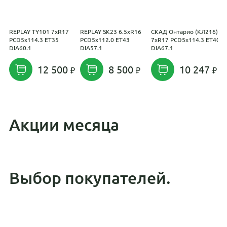
REPLAY TY101 7xR17
REPLAY SK23 6.5xR16
СКАД Онтарио (КЛ216)
L
PCD5x114.3 ET35
PCD5x112.0 ET43
7xR17 PCD5x114.3 ET40
P
DIA60.1
DIA57.1
DIA67.1
D
12 500
8 500
10 247
Акции месяца
Выбор покупателей.