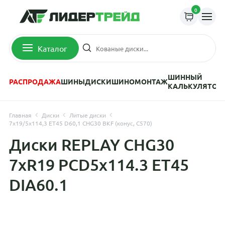
0
Каталог
ШИННЫЙ
РАСПРОДАЖА
ШИНЫ
ДИСКИ
ШИНОМОНТАЖ
КАЛЬКУЛЯТОР
Главная
Диски
Литые диски
7x19/5x114,3 ET45 D60,1 CHG30 BKF (конус, C570)
Диски REPLAY CHG30
7xR19 PCD5x114.3 ET45
DIA60.1