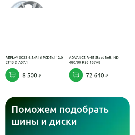
REPLAY SK23 6.5xR16 PCD5x112.0
ADVANCE R-4E Steel Belt IND
U
ET43 DIA57.1
480/80 R26 167A8
R
8 500
72 640
Поможем подобрать
шины и диски