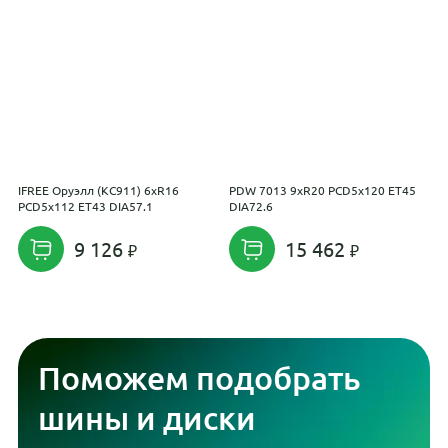
IFREE Оруэлл (КС911) 6xR16
PDW 7013 9xR20 PCD5x120 ET45
R
PCD5x112 ET43 DIA57.1
DIA72.6
9 126
15 462
Поможем подобрать
шины и диски