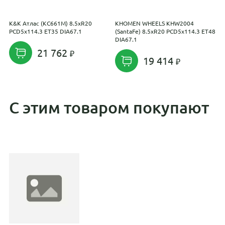
K&K Атлас (КС661M) 8.5xR20
KHOMEN WHEELS KHW2004
R
PCD5x114.3 ET35 DIA67.1
(SantaFe) 8.5xR20 PCD5x114.3 ET48
E
DIA67.1
21 762
19 414
С этим товаром покупают