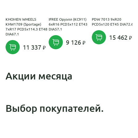
KHOMEN WHEELS
IFREE Оруэлл (КС911)
PDW 7013 9xR20
R
KHW1709 (Sportage)
6xR16 PCD5x112 ET43
PCD5x120 ET45 DIA72.6
7xR17 PCD5x114.3 ET48
DIA57.1
DIA67.1
15 462
9 126
11 337
Акции месяца
Выбор покупателей.