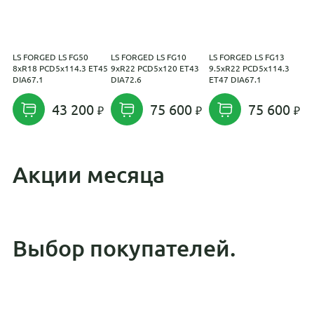
LS FORGED LS FG50
LS FORGED LS FG10
LS FORGED LS FG13
L
8xR18 PCD5x114.3 ET45
9xR22 PCD5x120 ET43
9.5xR22 PCD5x114.3
1
DIA67.1
DIA72.6
ET47 DIA67.1
E
43 200
75 600
75 600
Акции месяца
Выбор покупателей.