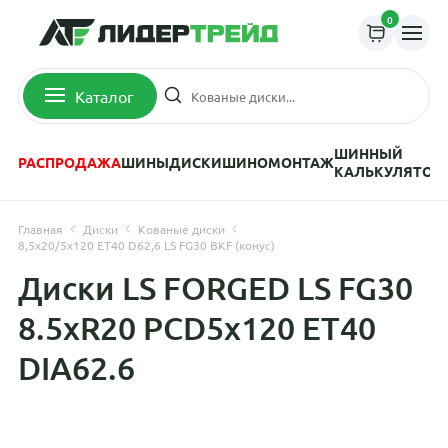
0
Каталог
ШИННЫЙ
РАСПРОДАЖА
ШИНЫ
ДИСКИ
ШИНОМОНТАЖ
КАЛЬКУЛЯТОР
Главная
Диски
Кованые диски
8,5x20/5x120 ET40 D62,6 LS FG30 BKF (конус)
Диски LS FORGED LS FG30
8.5xR20 PCD5x120 ET40
DIA62.6