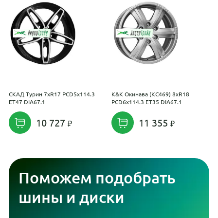
СКАД Турин 7xR17 PCD5x114.3
K&K Окинава (КС469) 8xR18
C
ET47 DIA67.1
PCD6x114.3 ET35 DIA67.1
P
10 727
11 355
Поможем подобрать
шины и диски