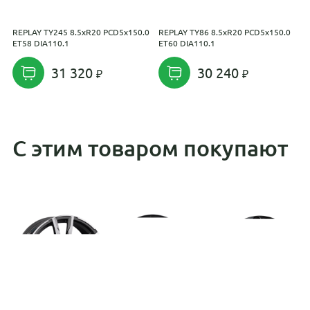
REPLAY TY245 8.5xR20 PCD5x150.0
REPLAY TY86 8.5xR20 PCD5x150.0
R
ET58 DIA110.1
ET60 DIA110.1
E
31 320
30 240
С этим товаром покупают