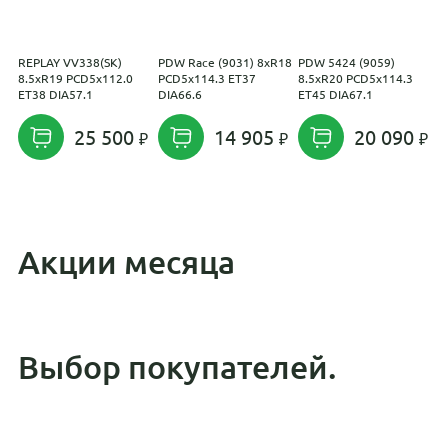
REPLAY VV338(SK)
PDW Race (9031) 8xR18
PDW 5424 (9059)
R
8.5xR19 PCD5x112.0
PCD5x114.3 ET37
8.5xR20 PCD5x114.3
P
ET38 DIA57.1
DIA66.6
ET45 DIA67.1
D
25 500
14 905
20 090
Акции месяца
Выбор покупателей.