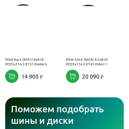
PDW Race (9031) 8xR18
PDW 5424 (9059) 8.5xR20
S
PCD5x114.3 ET37 DIA66.6
PCD5x114.3 ET45 DIA67.1
9
14 905
20 090
Поможем подобрать
шины и диски