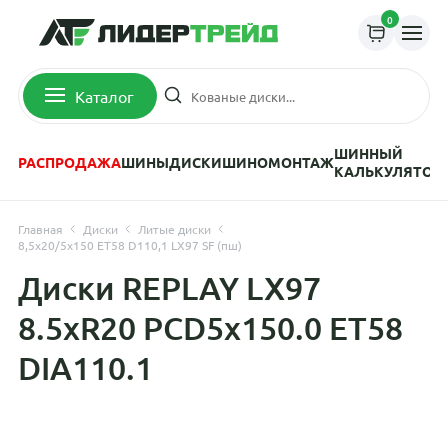
0
Каталог
ШИННЫЙ
РАСПРОДАЖА
ШИНЫ
ДИСКИ
ШИНОМОНТАЖ
КАЛЬКУЛЯТОР
Главная
Диски
Литые диски
8,5x20/5x150 ET58 D110,1 LX97 SF (пш)
Диски REPLAY LX97
8.5xR20 PCD5x150.0 ET58
DIA110.1