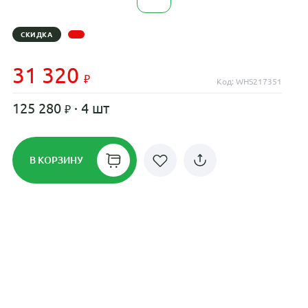
СКИДКА
31 320
Код: WHS217351
125 280
· 4 шт
В КОРЗИНУ
Рассрочка до 24 месяцев на все
диски
Плати по частям в рассрочку