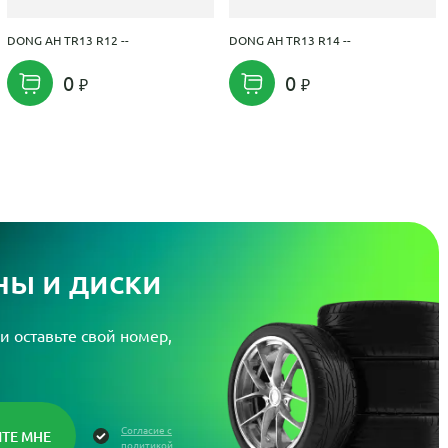
DONG AH TR13 R12 --
DONG AH TR13 R14 --
0
0
ы и диски
и оставьте свой номер,
Согласие с
политикой