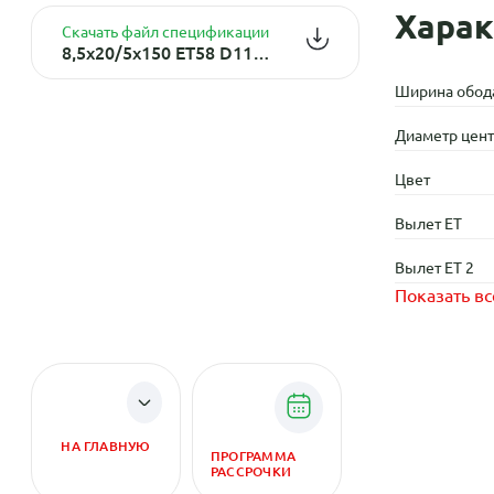
Харак
Скачать файл спецификации
8,5x20/5x150 ET58 D110,1 TY315 BK (пш)
Ширина обод
Диаметр центр
Цвет
Вылет ET
Вылет ET 2
Показать вс
НА ГЛАВНУЮ
ПРОГРАММА
РАССРОЧКИ