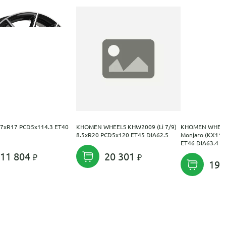
 7xR17 PCD5x114.3 ET40
KHOMEN WHEELS KHW2009 (Li 7/9)
KHOMEN WHEEL
8.5xR20 PCD5x120 ET45 DIA62.5
Monjaro (KX11)
ET46 DIA63.4
11 804
20 301
19 