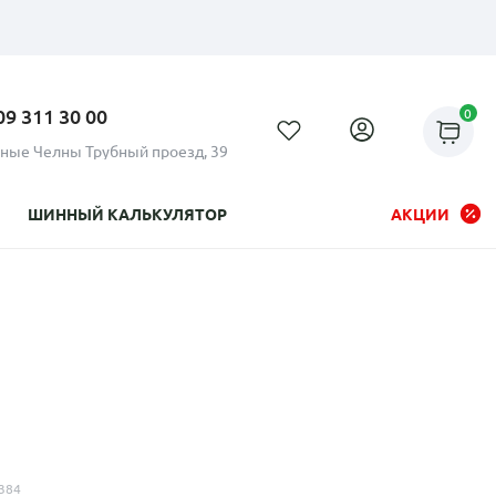
09 311 30 00
0
ные Челны Трубный проезд, 39
ШИННЫЙ КАЛЬКУЛЯТОР
АКЦИИ
Рассрочка до 24 месяцев на
все диски
384
Плати по частям в рассрочку