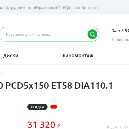
вка
Сотрудничество
Юр. лицам
lt-116@mail.ru
Контакты
+7 9
Набереж
ДИСКИ
ШИНОМОНТАЖ
ш)
0 PCD5x150 ET58 DIA110.1
СКИДКА
31 320
Код: WHS527