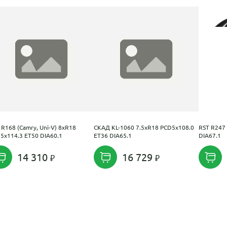
 R168 (Camry, Uni-V) 8xR18
СКАД KL-1060 7.5xR18 PCD5x108.0
RST R247
5x114.3 ET50 DIA60.1
ET36 DIA65.1
DIA67.1
14 310
16 729