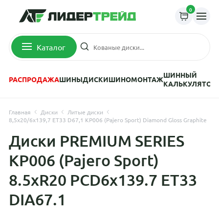
0
Каталог
ШИННЫЙ
РАСПРОДАЖА
ШИНЫ
ДИСКИ
ШИНОМОНТАЖ
КАЛЬКУЛЯТОР
Главная
Диски
Литые диски
8,5x20/6x139,7 ET33 D67,1 КР006 (Pajero Sport) Diamond Gloss Graphite
Диски PREMIUM SERIES
КР006 (Pajero Sport)
8.5xR20 PCD6x139.7 ET33
DIA67.1