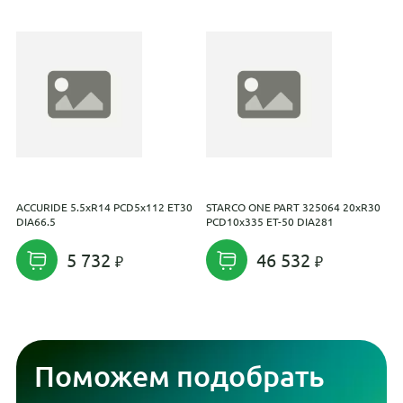
ACCURIDE 5.5xR14 PCD5x112 ET30
STARCO ONE PART 325064 20xR30
S
DIA66.5
PCD10x335 ET-50 DIA281
3
D
5 732
46 532
Поможем подобрать