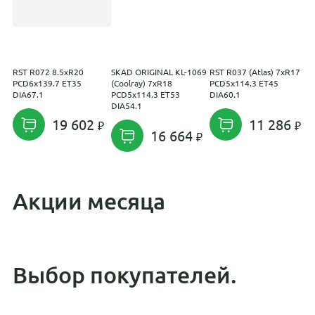
RST R072 8.5xR20
SKAD ORIGINAL KL-1069
RST R037 (Atlas) 7xR17
H
PCD6x139.7 ET35
(Coolray) 7xR18
PCD5x114.3 ET45
P
DIA67.1
PCD5x114.3 ET53
DIA60.1
D
DIA54.1
19 602
11 286
16 664
Акции месяца
Выбор покупателей.