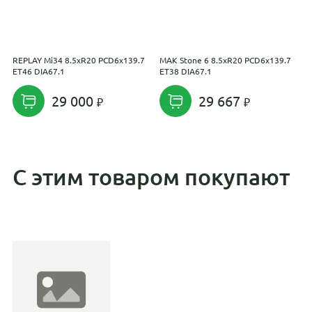
REPLAY Mi34 8.5xR20 PCD6x139.7
MAK Stone 6 8.5xR20 PCD6x139.7
R
ET46 DIA67.1
ET38 DIA67.1
E
29 000
29 667
С этим товаром покупают