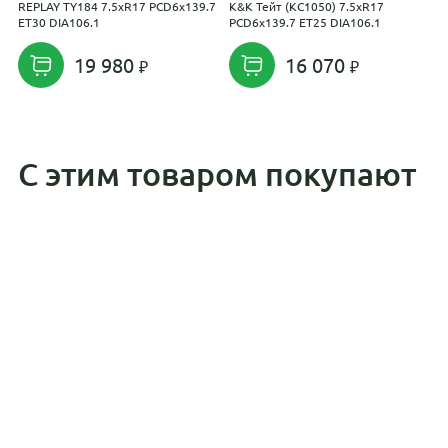
REPLAY TY184 7.5xR17 PCD6x139.7
K&K Тейт (КС1050) 7.5xR17
K
ET30 DIA106.1
PCD6x139.7 ET25 DIA106.1
P
19 980
16 070
С этим товаром покупают