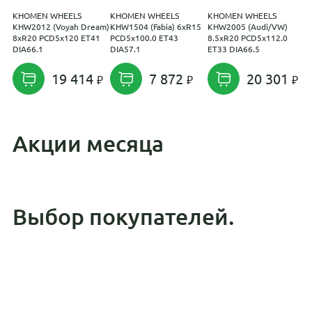
KHOMEN WHEELS
KHOMEN WHEELS
KHOMEN WHEELS
С
KHW2012 (Voyah Dream)
KHW1504 (Fabia) 6xR15
KHW2005 (Audi/VW)
7
8xR20 PCD5x120 ET41
PCD5x100.0 ET43
8.5xR20 PCD5x112.0
D
DIA66.1
DIA57.1
ET33 DIA66.5
19 414
7 872
20 301
Акции месяца
Выбор покупателей.