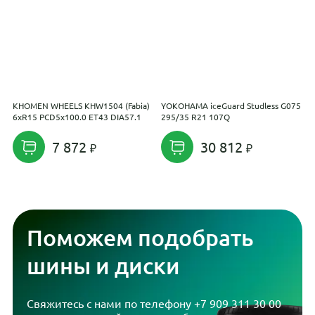
KHOMEN WHEELS KHW1504 (Fabia)
YOKOHAMA iceGuard Studless G075
K
6xR15 PCD5x100.0 ET43 DIA57.1
295/35 R21 107Q
(
E
7 872
30 812
Поможем подобрать
шины и диски
Свяжитесь с нами по телефону
+7 909 311 30 00