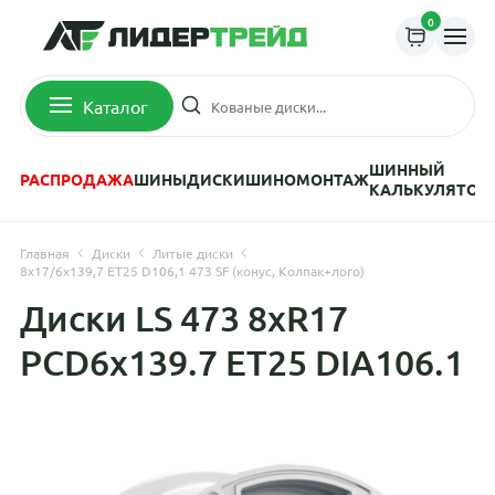
0
Каталог
ШИННЫЙ
РАСПРОДАЖА
ШИНЫ
ДИСКИ
ШИНОМОНТАЖ
КАЛЬКУЛЯТОР
Главная
Диски
Литые диски
8x17/6x139,7 ET25 D106,1 473 SF (конус, Колпак+лого)
Диски LS 473 8xR17
PCD6x139.7 ET25 DIA106.1