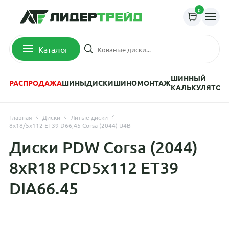
0
Каталог
ШИННЫЙ
РАСПРОДАЖА
ШИНЫ
ДИСКИ
ШИНОМОНТАЖ
КАЛЬКУЛЯТОР
Главная
Диски
Литые диски
8x18/5x112 ET39 D66,45 Corsa (2044) U4B
Диски PDW Corsa (2044)
8xR18 PCD5x112 ET39
DIA66.45