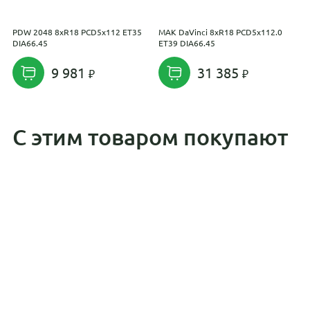
PDW 2048 8xR18 PCD5x112 ET35
MAK DaVinci 8xR18 PCD5x112.0
M
DIA66.45
ET39 DIA66.45
E
9 981
31 385
С этим товаром покупают