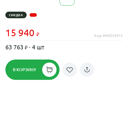
СКИДКА
15 940
Код: WHS226415
63 763
· 4 шт
В КОРЗИНУ
Рассрочка до 24 месяцев на все
диски
Плати по частям в рассрочку