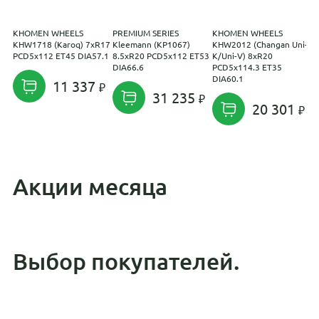
KHOMEN WHEELS
PREMIUM SERIES
KHOMEN WHEELS
K
KHW1718 (Karoq) 7xR17
Kleemann (КР1067)
KHW2012 (Changan Uni-
K
PCD5x112 ET45 DIA57.1
8.5xR20 PCD5x112 ET53
K/Uni-V) 8xR20
C
DIA66.6
PCD5x114.3 ET35
P
DIA60.1
D
11 337
31 235
20 301
Акции месяца
Выбор покупателей.