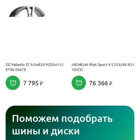
OZ Palladio ST 9.5xR20 PCD5x112
MICHELIN Pilot Sport 4 S 255/40 R21
G
ET40 DIA79
105(Y)
7 795
76 366
Поможем подобрать
шины и диски