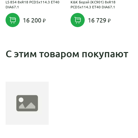
LS 854 8xR18 PCD5x114.3 ET40
K&K Борэй (КС901) 8xR18
K
DIA67.1
PCD5x114.3 ET40 DIA67.1
P
16 200
16 729
С этим товаром покупают