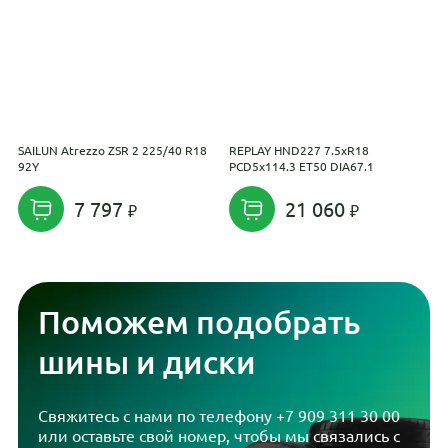
SAILUN Atrezzo ZSR 2 225/40 R18
REPLAY HND227 7.5xR18
R
92Y
PCD5x114.3 ET50 DIA67.1
E
7 797
21 060
Поможем подобрать
шины и диски
Свяжитесь с нами по телефону
+7 909 311 30 00
или оставьте свой номер, чтобы мы связались с