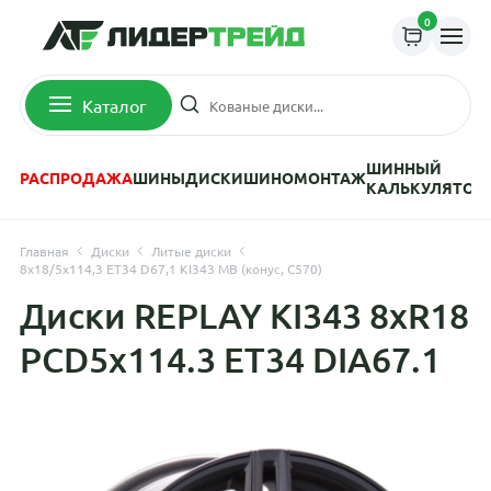
0
Каталог
ШИННЫЙ
РАСПРОДАЖА
ШИНЫ
ДИСКИ
ШИНОМОНТАЖ
КАЛЬКУЛЯТОР
Главная
Диски
Литые диски
8x18/5x114,3 ET34 D67,1 KI343 MB (конус, C570)
Диски REPLAY KI343 8xR18
PCD5x114.3 ET34 DIA67.1