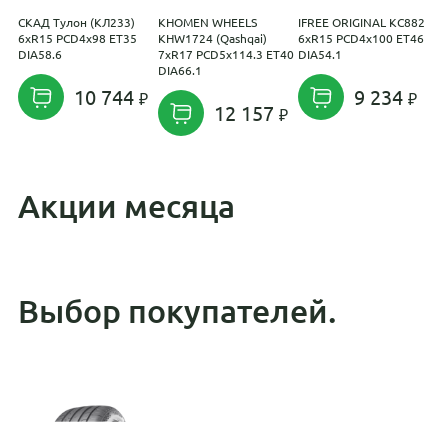
СКАД Тулон (КЛ233)
KHOMEN WHEELS
IFREE ORIGINAL КС882
R
6xR15 PCD4x98 ET35
KHW1724 (Qashqai)
6xR15 PCD4x100 ET46
P
DIA58.6
7xR17 PCD5x114.3 ET40
DIA54.1
DIA66.1
10 744
9 234
12 157
Акции месяца
Выбор покупателей.