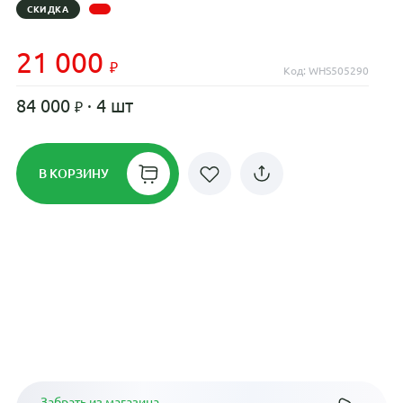
СКИДКА
21 000
Код: WHS505290
84 000
· 4 шт
В КОРЗИНУ
Рассрочка до 24 месяцев на все
диски
Плати по частям в рассрочку
Забрать из магазина