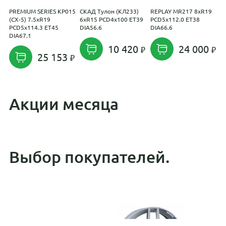
PREMIUM SERIES КР015
СКАД Тулон (КЛ233)
REPLAY MR217 8xR19
L
(CX-5) 7.5xR19
6xR15 PCD4x100 ET39
PCD5x112.0 ET38
P
PCD5x114.3 ET45
DIA56.6
DIA66.6
D
DIA67.1
10 420
24 000
25 153
Акции месяца
Выбор покупателей.