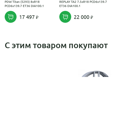
PDW Titan (5293) 8xR18
REPLAY TA2 7.5xR18 PCD6x139.7
K
PCD6x139.7 ET36 DIA100.1
ET36 DIA100.1
3
D
17 497
22 000
С этим товаром покупают