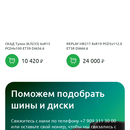
СКАД Тулон (КЛ233) 6xR15
REPLAY MR217 8xR19 PCD5x112.0
L
PCD4x100 ET39 DIA56.6
ET38 DIA66.6
D
10 420
24 000
Поможем подобрать
шины и диски
Свяжитесь с нами по телефону
+7 909 311 30 00
или оставьте свой номер, чтобы мы связались с