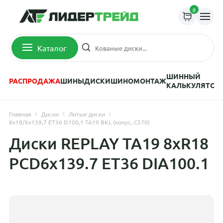
0
Каталог
ШИННЫЙ
РАСПРОДАЖА
ШИНЫ
ДИСКИ
ШИНОМОНТАЖ
КАЛЬКУЛЯТОР
Главная
Диски
Литые диски
8x18/6x139,7 ET36 D100,1 TA19 BKL (конус, C570)
Диски REPLAY TA19 8xR18
PCD6x139.7 ET36 DIA100.1