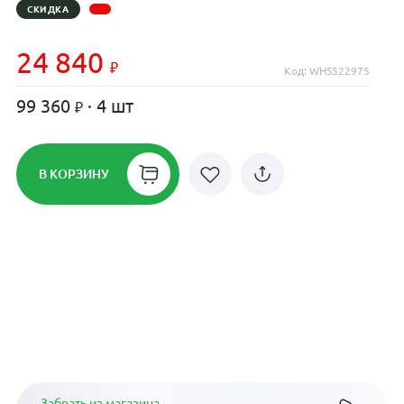
СКИДКА
24 840
Код: WHS522975
99 360
· 4 шт
В КОРЗИНУ
Рассрочка до 24 месяцев на все
диски
Плати по частям в рассрочку
Забрать из магазина