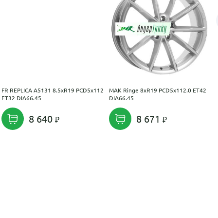
FR REPLICA A5131 8.5xR19 PCD5x112
MAK Ringe 8xR19 PCD5x112.0 ET42
ET32 DIA66.45
DIA66.45
8 640
8 671