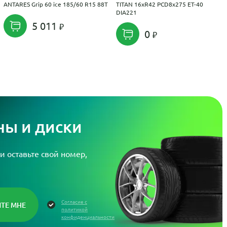
ANTARES Grip 60 ice 185/60 R15 88T
TITAN 16xR42 PCD8x275 ET-40
DIA221
5 011
0
ы и диски
и оставьте свой номер,
Согласие с
политикой
конфиденциальности