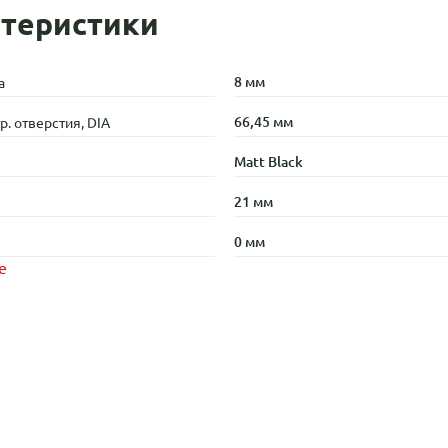
теристики
8 мм
а
66,45 мм
. отверстия, DIA
Matt Black
21 мм
0 мм
е