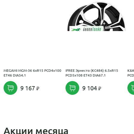
MEGAMI MGM-36 6xR15 PCD4x100
IFREE Эрнесто (КС484) 6.5xR15
K&K
ET46 DIA54.1
PCD5x108 ET43 DIA67.1
PCD
9 167
9 104
Акции месяца