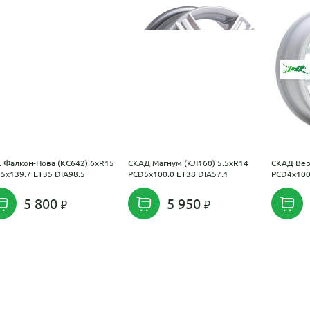
 Фалкон-Нова (КС642) 6xR15
СКАД Магнум (КЛ160) 5.5xR14
СКАД Вер
5x139.7 ET35 DIA98.5
PCD5x100.0 ET38 DIA57.1
PCD4x100
5 800
5 950