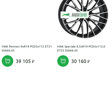
MAK Rennen 9xR19 PCD5x112 ET21
MAK Speciale 8.5xR19 PCD5x112.0
DIA66.45
ET25 DIA66.45
39 105
30 160