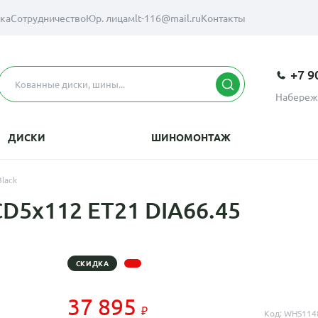
вка
Сотрудничество
Юр. лицам
lt-116@mail.ru
Контакты
+7 9
Набереж
ДИСКИ
ШИНОМОНТАЖ
lack
D5x112 ET21 DIA66.45
СКИДКА
37 895
Код: WHS114