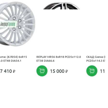
итас (КЛ054) 6xR15
REPLAY MR56 8xR18 PCD5x112.0
СКАД Сиена (КЛ
.0 ET48 DIA54.1
ET38 DIA66.6
PCD5x114.3 ET4
7 410
15 000
11 