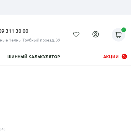
09 311 30 00
0
ные Челны Трубный проезд, 39
ШИННЫЙ КАЛЬКУЛЯТОР
АКЦИИ
Рассрочка до 24 месяцев на
все диски
848
Плати по частям в рассрочку