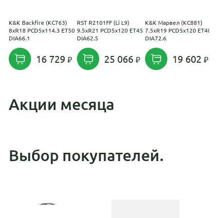
K&K Backfire (КС763)
RST R2101FF (Li L9)
K&K Марвел (КС881)
I
8xR18 PCD5x114.3 ET50
9.5xR21 PCD5x120 ET45
7.5xR19 PCD5x120 ET40
6
DIA66.1
DIA62.5
DIA72.6
D
16 729
25 066
19 602
Акции месяца
Выбор покупателей.