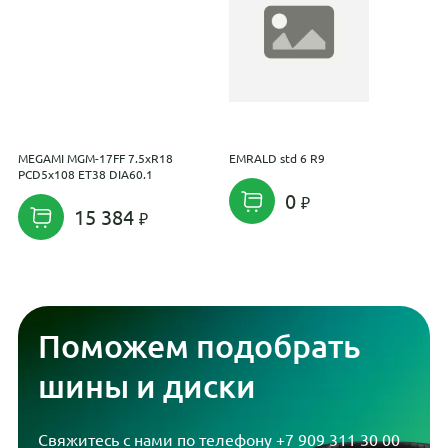
MEGAMI MGM-17FF 7.5xR18
EMRALD std 6 R9
K
PCD5x108 ET38 DIA60.1
P
0
15 384
Поможем подобрать
шины и диски
Свяжитесь с нами по телефону
+7 909 311 30 00