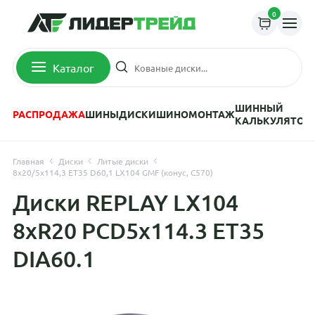
0
Каталог
ШИННЫЙ
РАСПРОДАЖА
ШИНЫ
ДИСКИ
ШИНОМОНТАЖ
КАЛЬКУЛЯТОР
Главная
Диски
Литые диски
8x20/5x114,3 ET35 D60,1 LX104 GMF (конус, C570)
Диски REPLAY LX104
8xR20 PCD5x114.3 ET35
DIA60.1