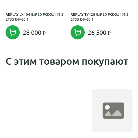
REPLAY LX104 8xR20 PCD5x114.3
REPLAY TY428 8xR20 PCD5x114.3
R
ET35 DIA60.1
ET35 DIA60.1
E
28 000
26 500
С этим товаром покупают