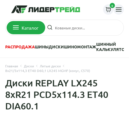
0
Каталог
ШИННЫЙ
РАСПРОДАЖА
ШИНЫ
ДИСКИ
ШИНОМОНТАЖ
КАЛЬКУЛЯТОР
Главная
Диски
Литые диски
8x21/5x114,3 ET40 D60,1 LX245 MGMF (конус, C570)
Диски REPLAY LX245
8xR21 PCD5x114.3 ET40
DIA60.1