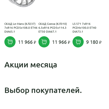
СКАД Le-Mans (КЛ237)
СКАД Сиена (КЛ310)
LS 571 7xR16
M
7xR16 PCD5x108.0 ET46
6.5xR16 PCD5x114.3
PCD4x100.0 ET40
P
DIA65.1
ET50 DIA67.1
DIA73.1
D
11 966
11 966
9 180
Акции месяца
Выбор покупателей.