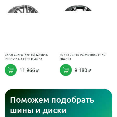
СКАД Сиена (КЛ310) 6.5xR16
LS 571 7xR16 PCD4x100.0 ET40
M
PCD5x114.3 ET50 DIA67.1
DIA73.1
D
11 966
9 180
Поможем подобрать
шины и диски