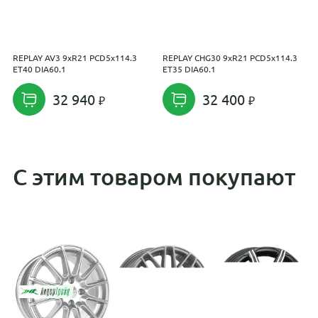
REPLAY AV3 9xR21 PCD5x114.3
REPLAY CHG30 9xR21 PCD5x114.3
N
ET40 DIA60.1
ET35 DIA60.1
2
D
32 940
32 400
С этим товаром покупают