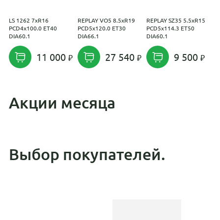
LS 1262 7xR16
REPLAY VO5 8.5xR19
REPLAY SZ35 5.5xR15
N
PCD4x100.0 ET40
PCD5x120.0 ET30
PCD5x114.3 ET50
P
DIA60.1
DIA66.1
DIA60.1
D
11 000
27 540
9 500
Акции месяца
Выбор покупателей.