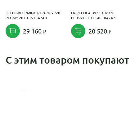
LS FLOWFORMING RC76 10xR20
FR REPLICA B923 10xR20
P
PCD5x120 ET35 DIA74.1
PCD5x120.0 ET40 DIA74.1
D
29 160
20 520
С этим товаром покупают