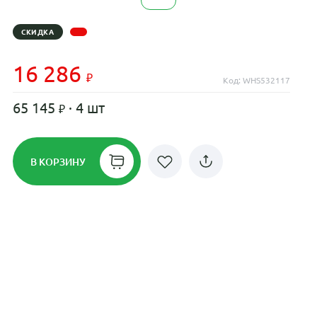
СКИДКА
16 286
Код: WHS532117
65 145
· 4 шт
В КОРЗИНУ
Рассрочка до 24 месяцев на все
диски
Плати по частям в рассрочку