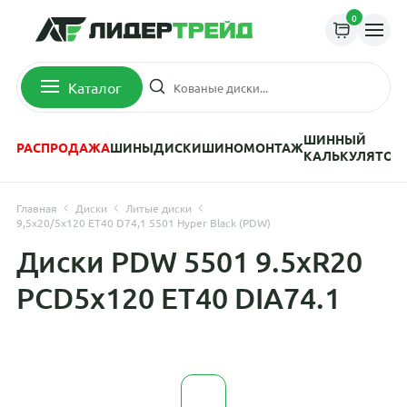
0
Каталог
ШИННЫЙ
РАСПРОДАЖА
ШИНЫ
ДИСКИ
ШИНОМОНТАЖ
КАЛЬКУЛЯТОР
Главная
Диски
Литые диски
9,5x20/5x120 ET40 D74,1 5501 Hyper Black (PDW)
Диски PDW 5501 9.5xR20
PCD5x120 ET40 DIA74.1