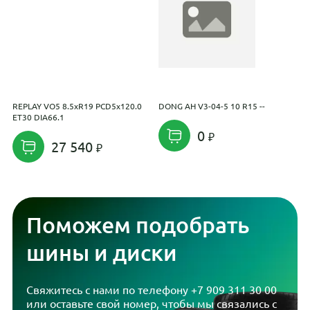
REPLAY VO5 8.5xR19 PCD5x120.0
DONG AH V3-04-5 10 R15 --
R
ET30 DIA66.1
E
0
27 540
Поможем подобрать
шины и диски
Свяжитесь с нами по телефону
+7 909 311 30 00
или оставьте свой номер, чтобы мы связались с