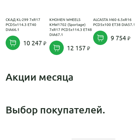
СКАД KL-299 7xR17
KHOMEN WHEELS
ALCASTA M60 6.5xR16
С
PCD5x114.3 ET40
KHW1702 (Sportage)
PCD5x100 ET38 DIA57.1
7
DIA66.1
7xR17 PCD5x114.3 ET48
E
DIA67.1
9 754
10 247
12 157
Акции месяца
Выбор покупателей.