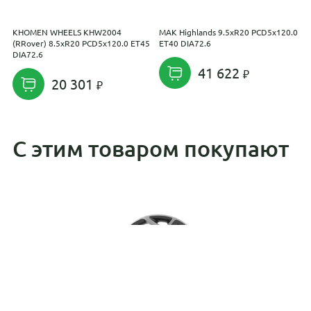
KHOMEN WHEELS KHW2004
MAK Highlands 9.5xR20 PCD5x120.0
R
(RRover) 8.5xR20 PCD5x120.0 ET45
ET40 DIA72.6
E
DIA72.6
41 622
20 301
С этим товаром покупают