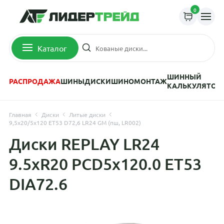
0
Каталог
ШИННЫЙ
РАСПРОДАЖА
ШИНЫ
ДИСКИ
ШИНОМОНТАЖ
КАЛЬКУЛЯТОР
Главная
Диски
Литые диски
9,5x20/5x120 ET53 D72,6 LR24 GM (пш, LR002)
Диски REPLAY LR24
9.5xR20 PCD5x120.0 ET53
DIA72.6