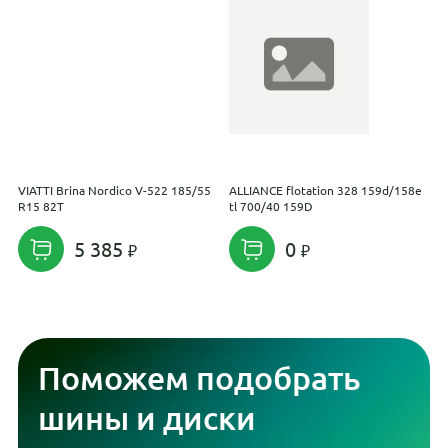
VIATTI Brina Nordico V-522 185/55
ALLIANCE flotation 328 159d/158e
H
R15 82T
tl 700/40 159D
2
5 385
0
Поможем подобрать
шины и диски