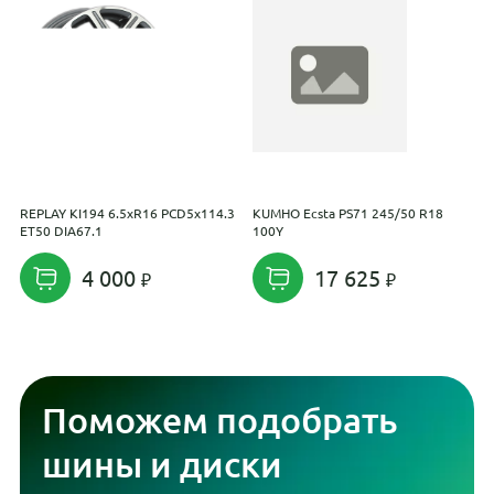
REPLAY KI194 6.5xR16 PCD5x114.3
KUMHO Ecsta PS71 245/50 R18
F
ET50 DIA67.1
100Y
R
4 000
17 625
Поможем подобрать
шины и диски