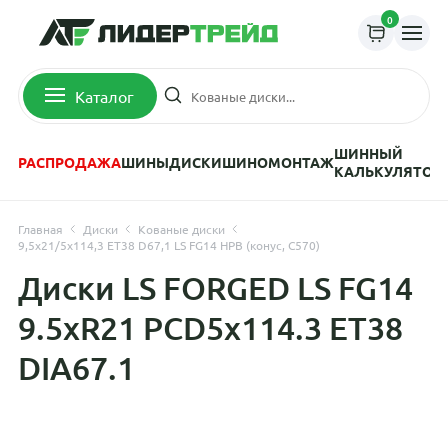
0
Каталог
ШИННЫЙ
РАСПРОДАЖА
ШИНЫ
ДИСКИ
ШИНОМОНТАЖ
КАЛЬКУЛЯТОР
Главная
Диски
Кованые диски
9,5x21/5x114,3 ET38 D67,1 LS FG14 HPB (конус, C570)
Диски LS FORGED LS FG14
9.5xR21 PCD5x114.3 ET38
DIA67.1