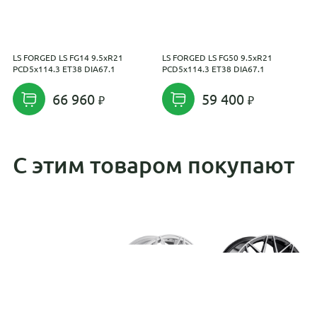
LS FORGED LS FG14 9.5xR21
LS FORGED LS FG50 9.5xR21
L
PCD5x114.3 ET38 DIA67.1
PCD5x114.3 ET38 DIA67.1
P
66 960
59 400
С этим товаром покупают