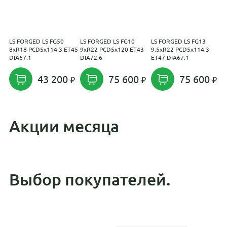
LS FORGED LS FG50
LS FORGED LS FG10
LS FORGED LS FG13
L
8xR18 PCD5x114.3 ET45
9xR22 PCD5x120 ET43
9.5xR22 PCD5x114.3
1
DIA67.1
DIA72.6
ET47 DIA67.1
E
43 200
75 600
75 600
Акции месяца
Выбор покупателей.