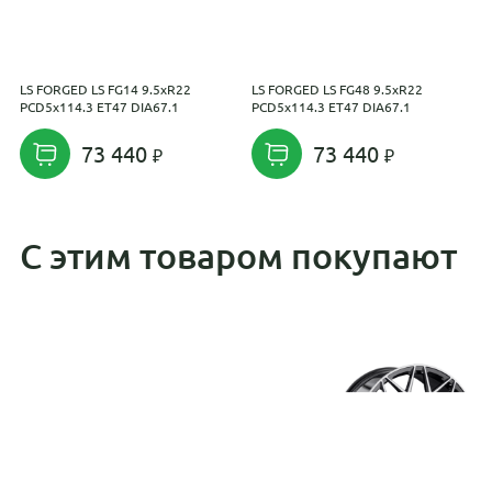
LS FORGED LS FG14 9.5xR22
LS FORGED LS FG48 9.5xR22
L
PCD5x114.3 ET47 DIA67.1
PCD5x114.3 ET47 DIA67.1
P
73 440
73 440
С этим товаром покупают