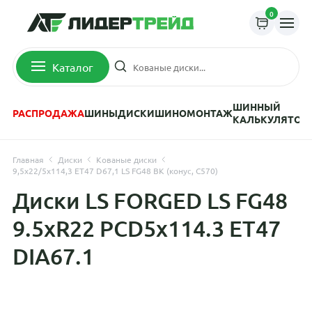
0
Каталог
ШИННЫЙ
РАСПРОДАЖА
ШИНЫ
ДИСКИ
ШИНОМОНТАЖ
КАЛЬКУЛЯТОР
Главная
Диски
Кованые диски
9,5x22/5x114,3 ET47 D67,1 LS FG48 BK (конус, C570)
Диски LS FORGED LS FG48
9.5xR22 PCD5x114.3 ET47
DIA67.1