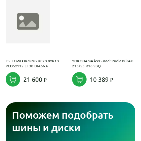
LS FLOWFORMING RC78 8xR18
YOKOHAMA iceGuard Studless iG60
S
PCD5x112 ET30 DIA66.6
215/55 R16 93Q
21 600
10 389
Поможем подобрать
шины и диски