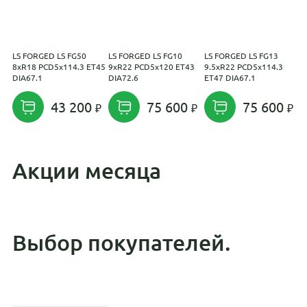
LS FORGED LS FG50
LS FORGED LS FG10
LS FORGED LS FG13
L
8xR18 PCD5x114.3 ET45
9xR22 PCD5x120 ET43
9.5xR22 PCD5x114.3
1
DIA67.1
DIA72.6
ET47 DIA67.1
E
43 200
75 600
75 600
Акции месяца
Выбор покупателей.