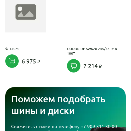
Ф-140М --
GOODRIDE SW628 245/45 R18
T
100T
6 975
7 214
Поможем подобрать
шины и диски
Свяжитесь с нами по телефону
+7 909 311 30 00