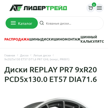
0
Каталог
ШИННЫЙ
РАСПРОДАЖА
ШИНЫ
ДИСКИ
ШИНОМОНТАЖ
КАЛЬКУЛЯТОР
Главная
Диски
Литые диски
9x20/5x130 ET57 D71,6 PR7 GML (конус, PR001)
Диски REPLAY PR7 9xR20
PCD5x130.0 ET57 DIA71.6