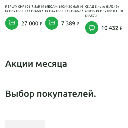
REPLAY CHR106 7.5xR19
MEGAMI MGM-30 6xR14
СКАД Киото (КЛ249)
M
PCD5x108 ET33 DIA60.1
PCD4x100 ET35 DIA67.1
6xR15 PCD5x100.0 ET38
P
DIA57.1
D
27 000
7 389
10 432
Акции месяца
Выбор покупателей.