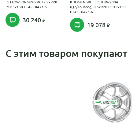
LS FLOWFORMING RC72 9xR20
KHOMEN WHEELS KHW2004
K
PCD5x130 ET45 DIA71.6
(Q7/Touareg) 8.5xR20 PCD5x130
(
ET45 DIA71.6
E
30 240
19 078
С этим товаром покупают