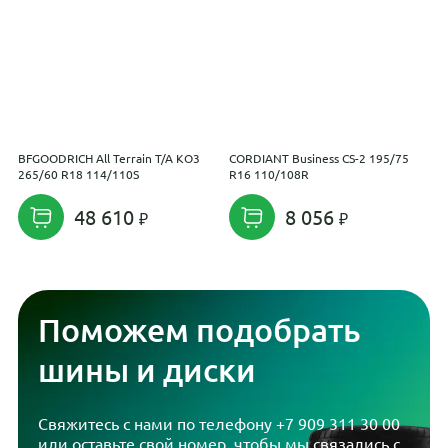
BFGOODRICH All Terrain T/A KO3
CORDIANT Business CS-2 195/75
S
265/60 R18 114/110S
R16 110/108R
48 610
8 056
Поможем подобрать
шины и диски
Свяжитесь с нами по телефону
+7 909 311 30 00
или оставьте свой номер, чтобы мы связались с