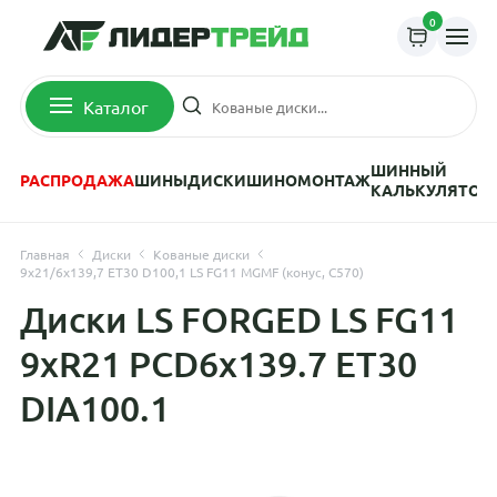
0
Каталог
ШИННЫЙ
РАСПРОДАЖА
ШИНЫ
ДИСКИ
ШИНОМОНТАЖ
КАЛЬКУЛЯТОР
Главная
Диски
Кованые диски
9x21/6x139,7 ET30 D100,1 LS FG11 MGMF (конус, C570)
Диски LS FORGED LS FG11
9xR21 PCD6x139.7 ET30
DIA100.1