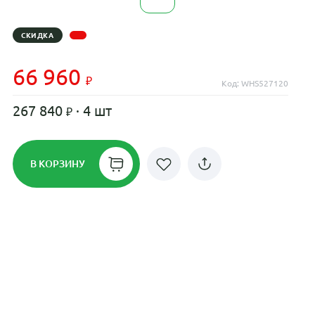
СКИДКА
66 960
Код: WHS527120
267 840
· 4 шт
В КОРЗИНУ
Рассрочка до 24 месяцев на все
диски
Плати по частям в рассрочку