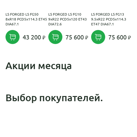
LS FORGED LS FG50
LS FORGED LS FG10
LS FORGED LS FG13
L
8xR18 PCD5x114.3 ET45
9xR22 PCD5x120 ET43
9.5xR22 PCD5x114.3
1
DIA67.1
DIA72.6
ET47 DIA67.1
E
43 200
75 600
75 600
Акции месяца
Выбор покупателей.