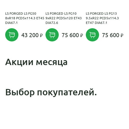
LS FORGED LS FG50
LS FORGED LS FG10
LS FORGED LS FG13
L
8xR18 PCD5x114.3 ET45
9xR22 PCD5x120 ET43
9.5xR22 PCD5x114.3
1
DIA67.1
DIA72.6
ET47 DIA67.1
E
43 200
75 600
75 600
Акции месяца
Выбор покупателей.