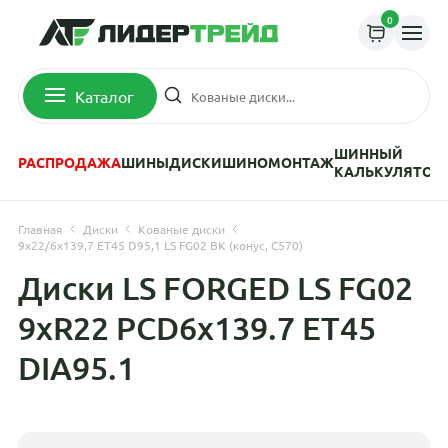
0
Каталог
ШИННЫЙ
РАСПРОДАЖА
ШИНЫ
ДИСКИ
ШИНОМОНТАЖ
КАЛЬКУЛЯТОР
Главная
Диски
Кованые диски
9x22/6x139,7 ET45 D95,1 LS FG02 BK (конус, C570)
Диски LS FORGED LS FG02
9xR22 PCD6x139.7 ET45
DIA95.1