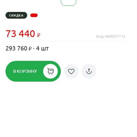
СКИДКА
73 440
Код: WHS527113
293 760
· 4 шт
В КОРЗИНУ
Рассрочка до 24 месяцев на все
диски
Плати по частям в рассрочку