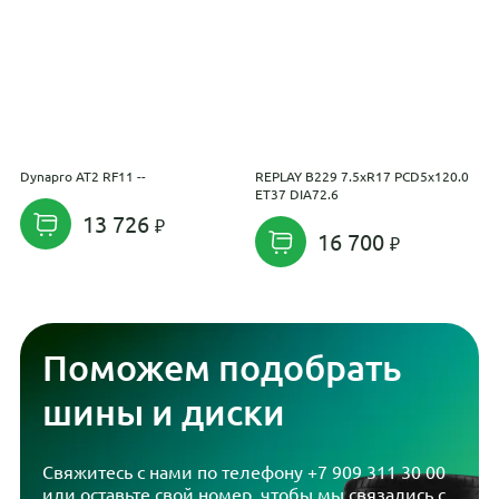
Dynapro AT2 RF11 --
REPLAY B229 7.5xR17 PCD5x120.0
R
ET37 DIA72.6
E
13 726
16 700
Поможем подобрать
шины и диски
Свяжитесь с нами по телефону
+7 909 311 30 00
или оставьте свой номер, чтобы мы связались с