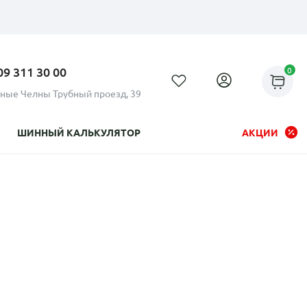
09 311 30 00
0
ные Челны Трубный проезд, 39
ШИННЫЙ КАЛЬКУЛЯТОР
АКЦИИ
Рассрочка до 24 месяцев на
все диски
Плати по частям в рассрочку