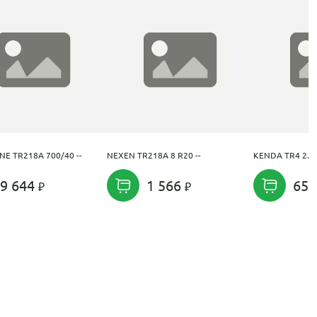
NE TR218A 700/40 --
NEXEN TR218A 8 R20 --
KENDA TR4 2.5 
9 644
1 566
65