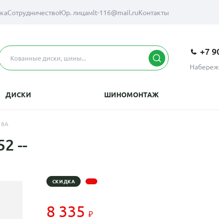
вка
Сотрудничество
Юр. лицам
lt-116@mail.ru
Контакты
+7 9
Набереж
ДИСКИ
ШИНОМОНТАЖ
18A
2 --
СКИДКА
8 335