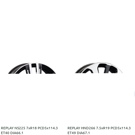
REPLAY NS225 7xR18 PCD5x114.3
REPLAY HND266 7.5xR19 PCD5x114.3
ET40 DIA66.1
ET49 DIA67.1