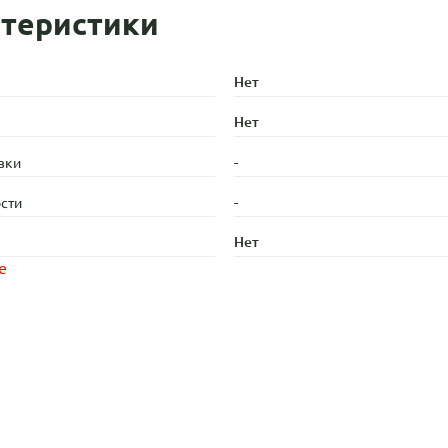
теристики
Нет
Нет
-
зки
-
сти
Нет
е