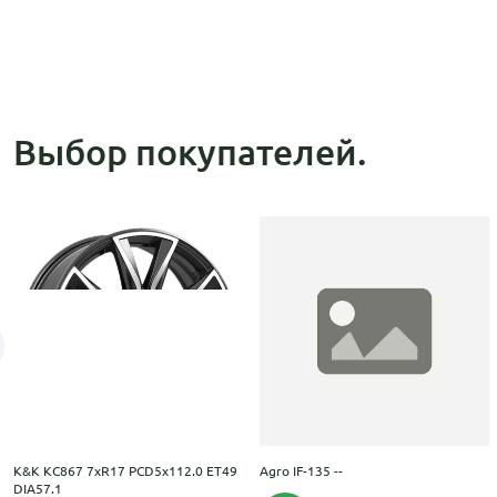
Выбор покупателей.
K&K КС867 7xR17 PCD5x112.0 ET49
Agro IF-135 --
DIA57.1