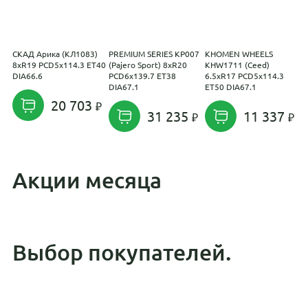
СКАД Арика (КЛ1083)
PREMIUM SERIES КР007
KHOMEN WHEELS
M
8xR19 PCD5x114.3 ET40
(Pajero Sport) 8xR20
KHW1711 (Ceed)
6
DIA66.6
PCD6x139.7 ET38
6.5xR17 PCD5x114.3
D
DIA67.1
ET50 DIA67.1
20 703
31 235
11 337
Акции месяца
Выбор покупателей.