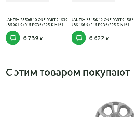
JANTSA 2850@40 ONE PART 91539
JANTSA 2515@40 ONE PART 91582
S
JBS 001 9xR15 PCD6x205 DIA161
JBS 156 9xR15 PCD6x205 DIA161
0
D
6 739
6 622
С этим товаром покупают