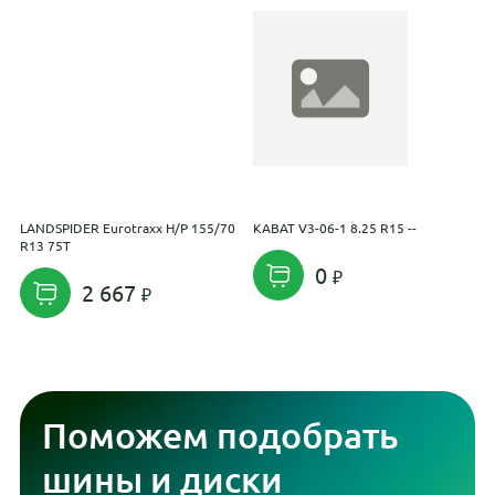
LANDSPIDER Eurotraxx H/P 155/70
KABAT V3-06-1 8.25 R15 --
N
R13 75T
9
0
2 667
Поможем подобрать
шины и диски