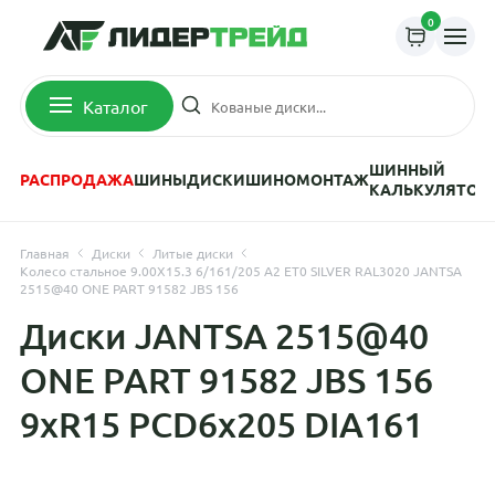
0
Каталог
ШИННЫЙ
РАСПРОДАЖА
ШИНЫ
ДИСКИ
ШИНОМОНТАЖ
КАЛЬКУЛЯТОР
Главная
Диски
Литые диски
Колесо стальное 9.00X15.3 6/161/205 A2 ET0 SILVER RAL3020 JANTSA
2515@40 ONE PART 91582 JBS 156
Диски JANTSA 2515@40
ONE PART 91582 JBS 156
9xR15 PCD6x205 DIA161