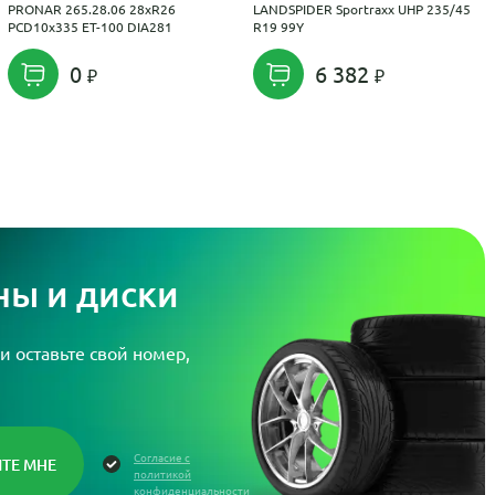
PRONAR 265.28.06 28xR26
LANDSPIDER Sportraxx UHP 235/45
PCD10x335 ET-100 DIA281
R19 99Y
0
6 382
ы и диски
и оставьте свой номер,
Согласие с
политикой
конфиденциальности