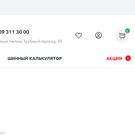
09 311 30 00
0
ные Челны Трубный проезд, 39
ШИННЫЙ КАЛЬКУЛЯТОР
АКЦИИ
Рассрочка до 24 месяцев на
все диски
661
Плати по частям в рассрочку