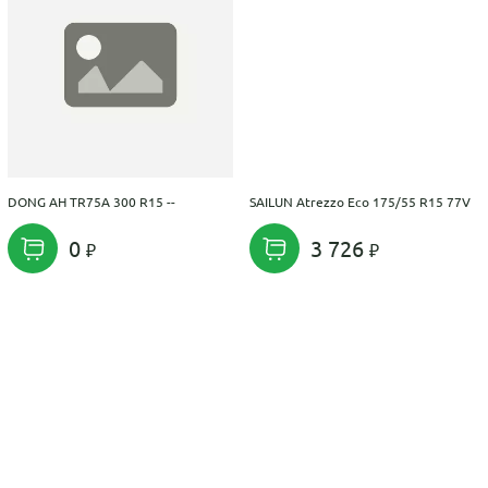
DONG AH TR75A 300 R15 --
SAILUN Atrezzo Eco 175/55 R15 77V
0
3 726