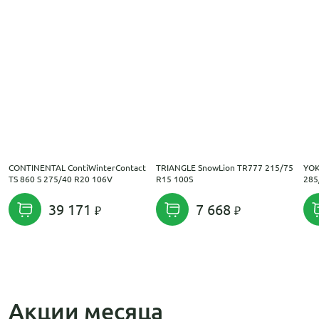
CONTINENTAL ContiWinterContact
TRIANGLE SnowLion TR777 215/75
YOK
TS 860 S 275/40 R20 106V
R15 100S
285
39 171
7 668
Акции месяца