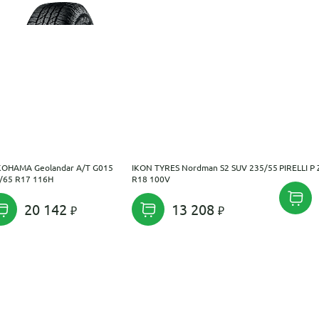
OHAMA Geolandar A/T G015
IKON TYRES Nordman S2 SUV 235/55
PIRELLI P
/65 R17 116H
R18 100V
20 142
13 208