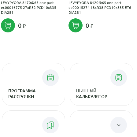
LEVYPYORA 8470@65 one part
LEVYPYORA 8120@65 one part
ec00016775 27xR32 PCD10x335
ec00015274 18xR38 PCD10x335 ET6
DIA281
DIA281
0
0
ПРОГРАММА
ШИННЫЙ
РАССРОЧКИ
КАЛЬКУЛЯТОР