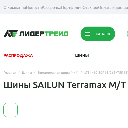
О компании
Новости
Рассрочка
Портфолио
Отзывы
Оплата и доста
КАТАЛОГ
РАСПРОДАЖА
ШИНЫ
Главная
Шины
Внедорожная шина (4х4)
LT31x10,50R15(265/75R15
Шины SAILUN Terramax M/T 