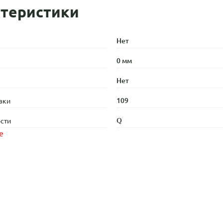
теристики
Нет
0 мм
Нет
109
зки
Q
сти
е