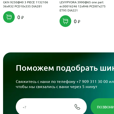
GKN 9250@40 3 PIECE 1132106
LEVYPYORA 3990@65 one part
36xR32 PCD10x335 DIA281
ec00016246 12xR46 PCD87x275
ET95 DIA221
0
0
Поможем подобрать шин
Свяжитесь с нами по телефону
+7 909 311 30 00
ил
чтобы мы связались с вами через 5 минут