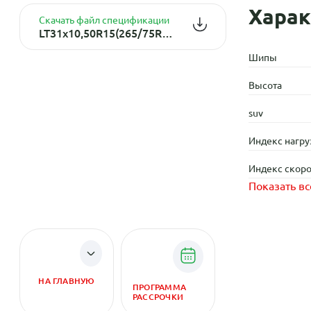
Харак
Скачать файл спецификации
LT31x10,50R15(265/75R15) 109Q Terramax M/T TL OWL POR M+S 6PR
Шипы
Высота
suv
Индекс нагру
Индекс скоро
Показать вс
НА ГЛАВНУЮ
ПРОГРАММА
РАССРОЧКИ