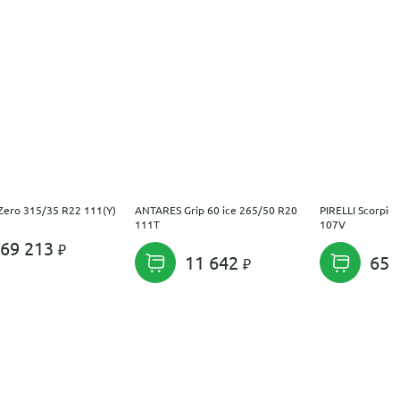
 Zero 315/35 R22 111(Y)
ANTARES Grip 60 ice 265/50 R20
PIRELLI Scorpio
111T
107V
69 213
11 642
65 