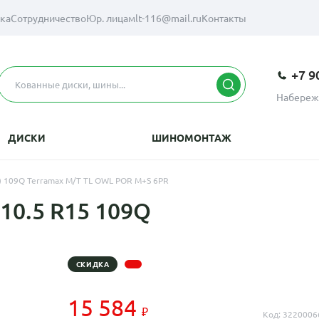
вка
Сотрудничество
Юр. лицам
lt-116@mail.ru
Контакты
+7 9
Набереж
ДИСКИ
ШИНОМОНТАЖ
) 109Q Terramax M/T TL OWL POR M+S 6PR
10.5 R15 109Q
СКИДКА
15 584
Код: 3220006