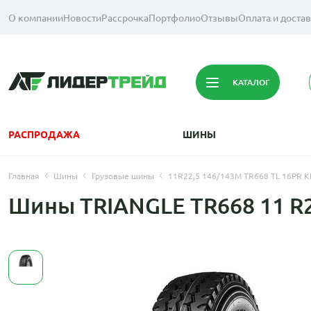
О компании
Новости
Рассрочка
Портфолио
Отзывы
Оплата и доста
КАТАЛОГ
РАСПРОДАЖА
ШИНЫ
Главная
Шины
Грузовые шины
11R22,5 146/143M TR668 TL 16PR 
Шины TRIANGLE TR668 11 R2