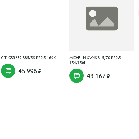
GITI GSR259 385/55 R22.5 160K
MICHELIN XW4S 315/70 R22.5
154/150L
45 996
43 167