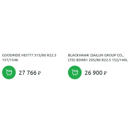
GOODRIDE MD777 315/80 R22.5
BLACKHAWK (SAILUN GROUP CO.,
157/154K
LTD) BDR81 295/80 R22.5 152/149L
27 766
26 900