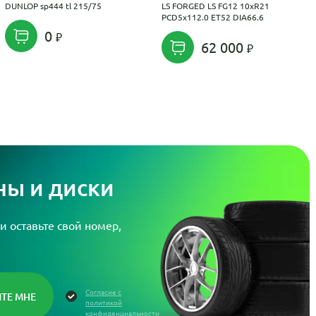
DUNLOP sp444 tl 215/75
LS FORGED LS FG12 10xR21
PCD5x112.0 ET52 DIA66.6
0
62 000
ы и диски
и оставьте свой номер,
Согласие с
политикой
конфиденциальности