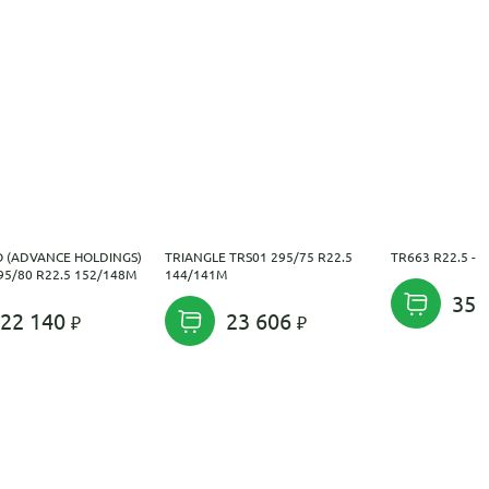
 (ADVANCE HOLDINGS)
TRIANGLE TRS01 295/75 R22.5
TR663 R22.5 --
95/80 R22.5 152/148M
144/141M
35 
22 140
23 606