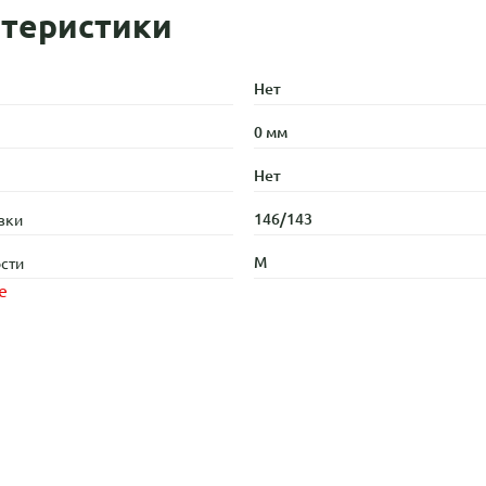
теристики
Нет
0 мм
Нет
146/143
зки
M
сти
е