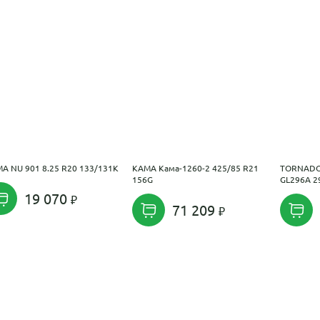
A NU 901 8.25 R20 133/131K
KAMA Кама-1260-2 425/85 R21
TORNADO
156G
GL296A 2
19 070
71 209