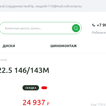
вка
Сотрудничество
Юр. лицам
lt-116@mail.ru
Контакты
+7 9
Набереж
ДИСКИ
ШИНОМОНТАЖ
КИТАЙ
2.5 146/143M
СКИДКА
24 937
Код: TTS72