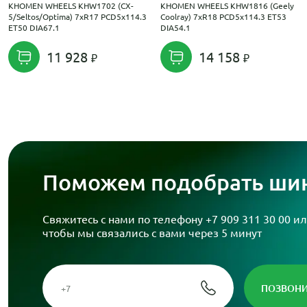
KHOMEN WHEELS KHW1702 (CX-
KHOMEN WHEELS KHW1816 (Geely
5/Seltos/Optima) 7xR17 PCD5x114.3
Coolray) 7xR18 PCD5x114.3 ET53
ET50 DIA67.1
DIA54.1
11 928
14 158
Поможем подобрать шин
Свяжитесь с нами по телефону
+7 909 311 30 00
ил
чтобы мы связались с вами через 5 минут