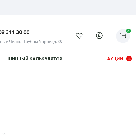
09 311 30 00
0
ные Челны Трубный проезд, 39
ШИННЫЙ КАЛЬКУЛЯТОР
АКЦИИ
Рассрочка до 24 месяцев на
все диски
580
Плати по частям в рассрочку