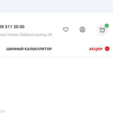
09 311 30 00
0
ные Челны Трубный проезд, 39
ШИННЫЙ КАЛЬКУЛЯТОР
АКЦИИ
Рассрочка до 24 месяцев на
все диски
736
Плати по частям в рассрочку