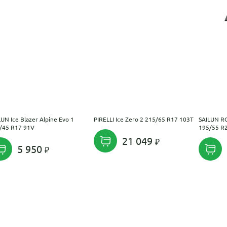
LUN Ice Blazer Alpine Evo 1
PIRELLI Ice Zero 2 215/65 R17 103T
SAILUN R
/45 R17 91V
195/55 R
21 049
5 950