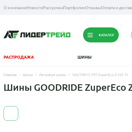
О компании
Новости
Рассрочка
Портфолио
Отзывы
Оплата и доста
КАТАЛОГ
РАСПРОДАЖА
ШИНЫ
Главная
Шины
Легковые шины
165/70R13 79T ZuperEco Z-107 TL
Шины GOODRIDE ZuperEco Z-