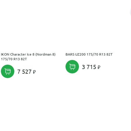
IKON Character Ice 8 (Nordman 8)
BARS UZ200 175/70 R13 82T
175/70 R13 82T
3 715
7 527