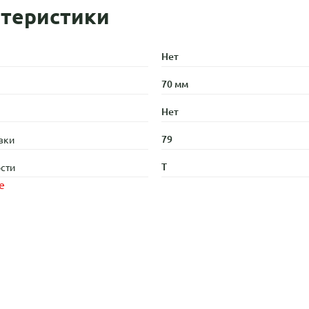
теристики
Нет
70 мм
Нет
79
зки
T
сти
е