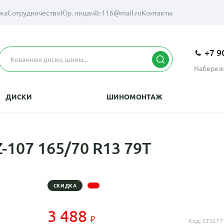
вка
Сотрудничество
Юр. лицам
lt-116@mail.ru
Контакты
+7 9
Набереж
ДИСКИ
ШИНОМОНТАЖ
107 165/70 R13 79T
СКИДКА
3 488
Код: CTS277