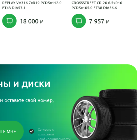
REPLAY VV316 7xR19 PCD5x112.0
CROSSSTREET CR-20 6.5xR16
ET43 DIA57.1
PCD5x105.0 ET38 DIA56.6
18 000
7 957
ы и диски
и оставьте свой номер,
Согласие с
политикой
конфиденциальности