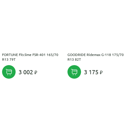
FORTUNE Fitclime FSR-401 165/70
GOODRIDE Ridemax G-118 175/70
R13 79T
R13 82T
3 002
3 175