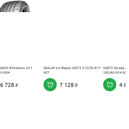
OADX RXMotion U11
SAILUN Ice Blazer WST3 215/50 R17
VIATTI Strada A
20 95H
95T
185/60 R14 82H
6 728
7 128
4 6