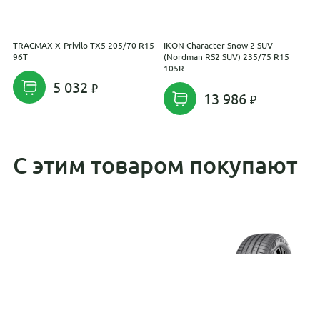
TRACMAX X-Privilo TX5 205/70 R15
IKON Character Snow 2 SUV
F
96T
(Nordman RS2 SUV) 235/75 R15
1
105R
5 032
13 986
С этим товаром покупают