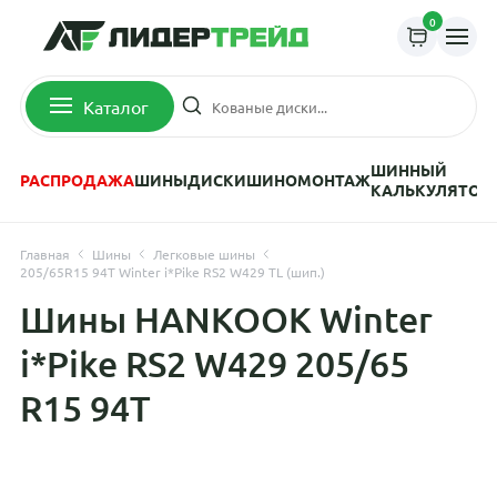
0
Каталог
ШИННЫЙ
РАСПРОДАЖА
ШИНЫ
ДИСКИ
ШИНОМОНТАЖ
КАЛЬКУЛЯТОР
Главная
Шины
Легковые шины
205/65R15 94T Winter i*Pike RS2 W429 TL (шип.)
Шины HANKOOK Winter
i*Pike RS2 W429 205/65
R15 94T