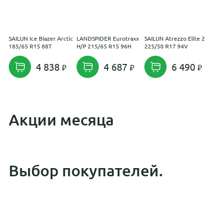
SAILUN Ice Blazer Arctic
LANDSPIDER Eurotraxx
SAILUN Atrezzo Elite 2
H
185/65 R15 88T
H/P 215/65 R15 96H
225/50 R17 94V
2
4 838
4 687
6 490
Акции месяца
Выбор покупателей.