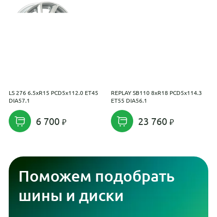
LS 276 6.5xR15 PCD5x112.0 ET45
REPLAY SB110 8xR18 PCD5x114.3
R
DIA57.1
ET55 DIA56.1
E
6 700
23 760
Поможем подобрать
шины и диски