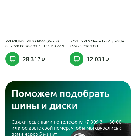
PREMIUM SERIES КР006 (Patrol)
IKON TYRES Character Aqua SUV
С
8.5xR20 PCD6x139.7 ET30 DIA77.9
265/70 R16 112T
P
28 317
12 031
Поможем подобрать
шины и диски
Свяжитесь с нами по телефону
+7 909 311 30 00
или оставьте свой номер, чтобы мы связались с
вами через 5 минут