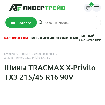
0
Каталог
ШИННЫЙ
РАСПРОДАЖА
ШИНЫ
ДИСКИ
ШИНОМОНТАЖ
КАЛЬКУЛЯТОР
Главная
Шины
Легковые шины
215/45R16 90V XL X-Privilo TX3 TL
Шины TRACMAX X-Privilo
TX3 215/45 R16 90V