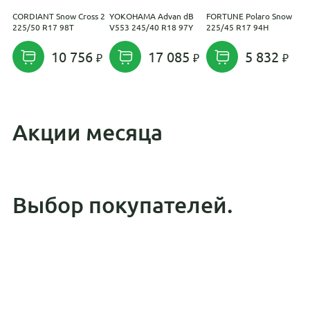
CORDIANT Snow Cross 2
YOKOHAMA Advan dB
FORTUNE Polaro Snow
G
225/50 R17 98T
V553 245/40 R18 97Y
225/45 R17 94H
1
10 756
17 085
5 832
Акции месяца
Выбор покупателей.