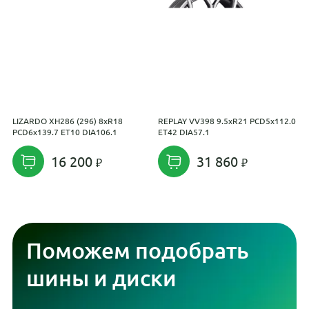
LIZARDO XH286 (296) 8xR18
REPLAY VV398 9.5xR21 PCD5x112.0
Q
PCD6x139.7 ET10 DIA106.1
ET42 DIA57.1
16 200
31 860
Поможем подобрать
шины и диски