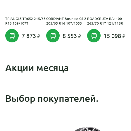
TRIANGLE TR652 215/65
CORDIANT Business CS-2
ROADCRUZA RA1100
L
R16 109/107T
205/65 R16 107/105S
265/70 R17 121/118R
F
1
7 873
8 553
15 098
Акции месяца
Выбор покупателей.