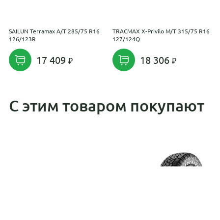
SAILUN Terramax A/T 285/75 R16
TRACMAX X-Privilo M/T 315/75 R16
W
126/123R
127/124Q
1
17 409
18 306
С этим товаром покупают