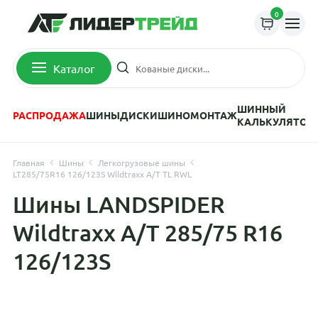
0
Каталог
ШИННЫЙ
РАСПРОДАЖА
ШИНЫ
ДИСКИ
ШИНОМОНТАЖ
КАЛЬКУЛЯТОР
Главная
Шины
Легкогрузовые шины
LT285/75R16 126/123S Wildtraxx A/T TL RWL
Шины LANDSPIDER
Wildtraxx A/T 285/75 R16
126/123S