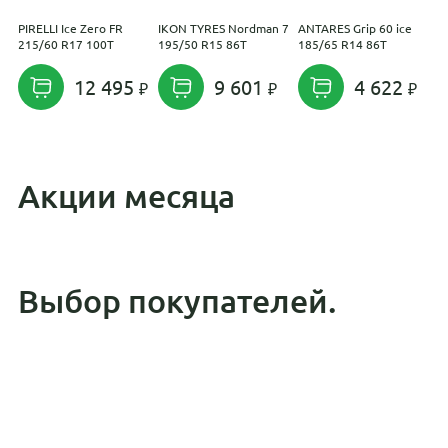
PIRELLI Ice Zero FR
IKON TYRES Nordman 7
ANTARES Grip 60 ice
H
215/60 R17 100T
195/50 R15 86T
185/65 R14 86T
E
9
12 495
9 601
4 622
Акции месяца
Выбор покупателей.