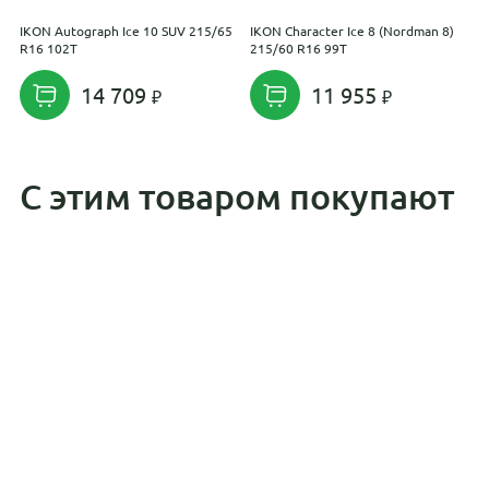
IKON Autograph Ice 10 SUV 215/65
IKON Character Ice 8 (Nordman 8)
T
R16 102T
215/60 R16 99T
2
14 709
11 955
С этим товаром покупают