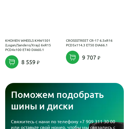
KHOMEN WHEELS KHW1501
CROSSSTREET CR-17 6.5xR16
R
(Logan/Sandero/Xray) 6xR15
PCD5x114.3 ET50 DIA66.1
E
PCD4x100 ET40 DIA60.1
9 707
8 559
Поможем подобрать
шины и диски
Свяжитесь с нами по телефону
+7 909 311 30 00
или оставьте свой номер, чтобы мы связались с