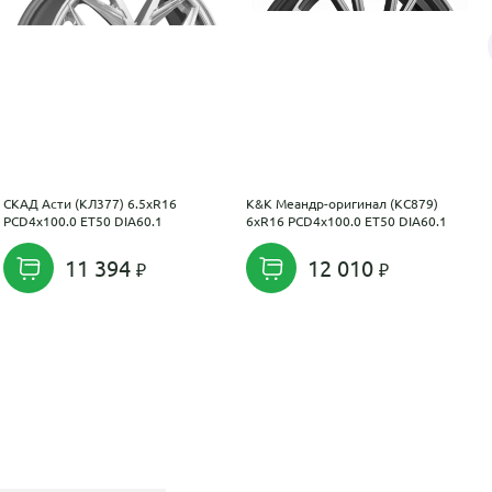
СКАД Асти (КЛ377) 6.5xR16
K&K Меандр-оригинал (КС879)
PCD4x100.0 ET50 DIA60.1
6xR16 PCD4x100.0 ET50 DIA60.1
11 394
12 010