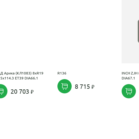
Д Арика (КЛ1083) 8xR19
R136
INCH ZJH
5x114.3 ET39 DIA66.1
DIA67.1
8 715
20 703