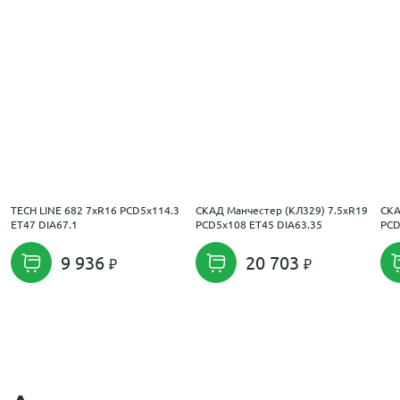
TECH LINE 682 7xR16 PCD5x114.3
СКАД Манчестер (КЛ329) 7.5xR19
СКА
ET47 DIA67.1
PCD5x108 ET45 DIA63.35
PCD
9 936
20 703