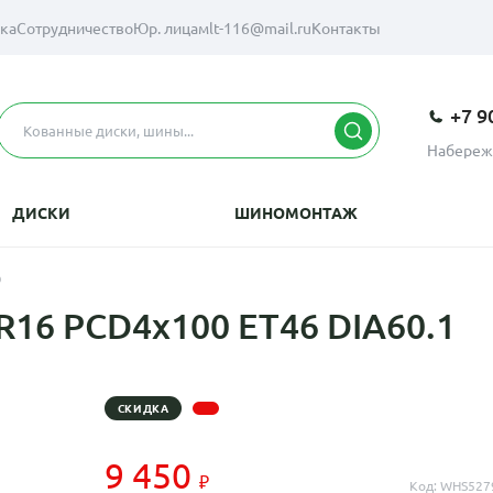
вка
Сотрудничество
Юр. лицам
lt-116@mail.ru
Контакты
+7 9
Набереж
ДИСКИ
ШИНОМОНТАЖ
D
xR16 PCD4x100 ET46 DIA60.1
СКИДКА
9 450
Код: WHS527