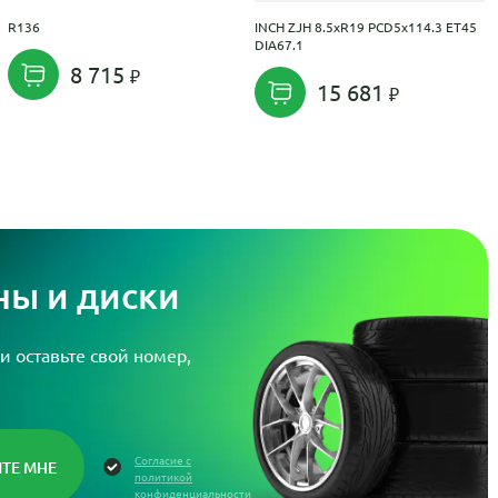
R136
INCH ZJH 8.5xR19 PCD5x114.3 ET45
DIA67.1
8 715
15 681
ы и диски
и оставьте свой номер,
Согласие с
политикой
конфиденциальности