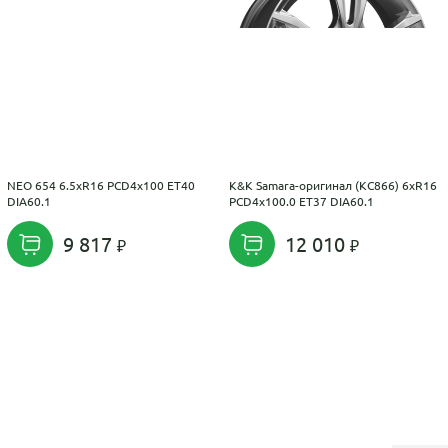
NEO 654 6.5xR16 PCD4x100 ET40
K&K Samara-оригинал (КС866) 6xR16
DIA60.1
PCD4x100.0 ET37 DIA60.1
9 817
12 010