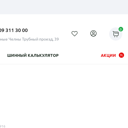
09 311 30 00
0
ные Челны Трубный проезд, 39
ШИННЫЙ КАЛЬКУЛЯТОР
АКЦИИ
Рассрочка до 24 месяцев на
все диски
916
Плати по частям в рассрочку