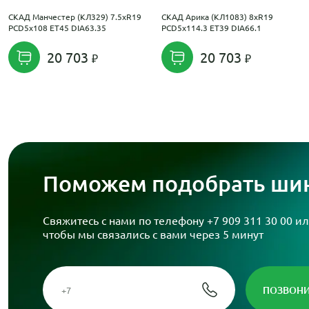
СКАД Манчестер (КЛ329) 7.5xR19
СКАД Арика (КЛ1083) 8xR19
PCD5x108 ET45 DIA63.35
PCD5x114.3 ET39 DIA66.1
20 703
20 703
Поможем подобрать шин
Свяжитесь с нами по телефону
+7 909 311 30 00
ил
чтобы мы связались с вами через 5 минут