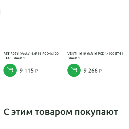
RST R076 (Vesta) 6xR16 PCD4x100
VENTI 1619 6xR16 PCD4x100 ET41
ET48 DIA60.1
DIA60.1
9 115
9 266
С этим товаром покупают