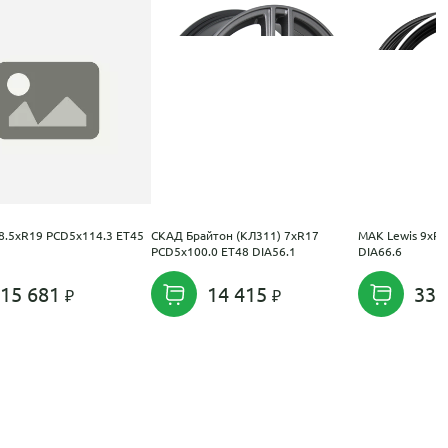
 8.5xR19 PCD5x114.3 ET45
СКАД Брайтон (КЛ311) 7xR17
MAK Lewis 9xR
PCD5x100.0 ET48 DIA56.1
DIA66.6
15 681
14 415
33 