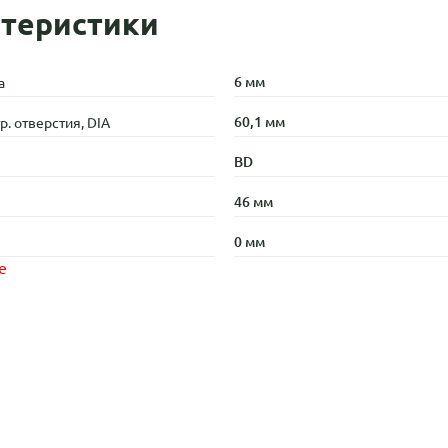
теристики
6 мм
а
60,1 мм
. отверстия, DIA
BD
46 мм
0 мм
е