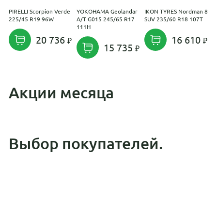
PIRELLI Scorpion Verde
YOKOHAMA Geolandar
IKON TYRES Nordman 8
P
225/45 R19 96W
A/T G015 245/65 R17
SUV 235/60 R18 107T
2
111H
20 736
16 610
15 735
Акции месяца
Выбор покупателей.