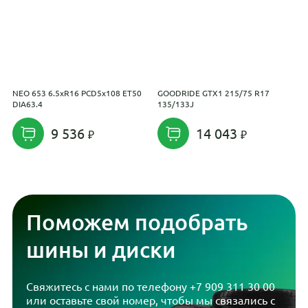
NEO 653 6.5xR16 PCD5x108 ET50
GOODRIDE GTX1 215/75 R17
K
DIA63.4
135/133J
P
9 536
14 043
Поможем подобрать
шины и диски
Свяжитесь с нами по телефону
+7 909 311 30 00
или оставьте свой номер, чтобы мы связались с