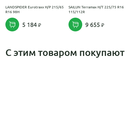
LANDSPIDER Eurotraxx H/P 215/65
SAILUN Terramax H/T 225/75 R16
S
R16 98H
115/112R
2
5 184
9 655
С этим товаром покупают