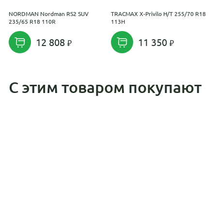
NORDMAN Nordman RS2 SUV
TRACMAX X-Privilo H/T 255/70 R18
Y
235/65 R18 110R
113H
2
12 808
11 350
С этим товаром покупают