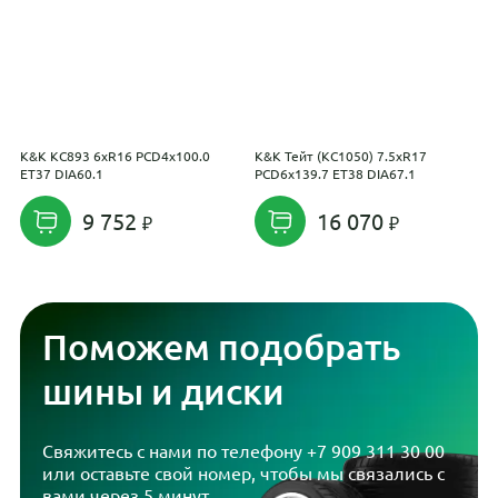
K&K КС893 6xR16 PCD4x100.0
K&K Тейт (КС1050) 7.5xR17
I
ET37 DIA60.1
PCD6x139.7 ET38 DIA67.1
R
9 752
16 070
Поможем подобрать
шины и диски
Свяжитесь с нами по телефону
+7 909 311 30 00
или оставьте свой номер, чтобы мы связались с
вами через 5 минут