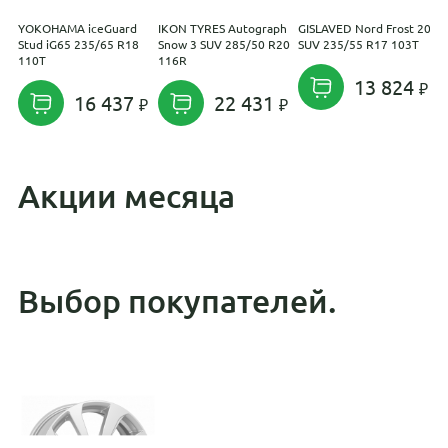
YOKOHAMA iceGuard
IKON TYRES Autograph
GISLAVED Nord Frost 200
I
Stud iG65 235/65 R18
Snow 3 SUV 285/50 R20
SUV 235/55 R17 103T
I
110T
116R
1
13 824
16 437
22 431
Акции месяца
Выбор покупателей.