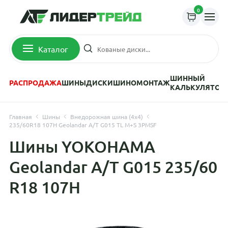
0
Каталог
ШИННЫЙ
РАСПРОДАЖА
ШИНЫ
ДИСКИ
ШИНОМОНТАЖ
КАЛЬКУЛЯТОР
Главная
Шины
Внедорожная шина (4х4)
235/60R18 107H Geolandar A/T G015 TL M+S 3PMSF
Шины YOKOHAMA
Geolandar A/T G015 235/60
R18 107H