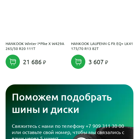
HANKOOK Winter i*Pike X W429A
HANKOOK LAUFENN G Fit EQ+ LK41
H
265/50 R20 111T
175/70 R13 82T
2
21 686
3 607
Поможем подобрать
шины и диски
Свяжитесь с нами по телефону
+7 909 311 30 00
или оставьте свой номер, чтобы мы связались с
вами через 5 минут