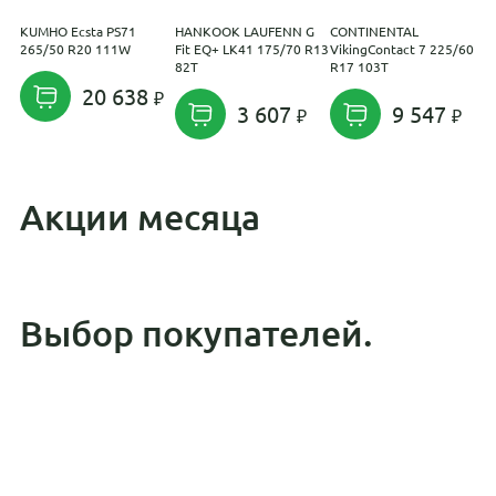
KUMHO Ecsta PS71
HANKOOK LAUFENN G
CONTINENTAL
P
265/50 R20 111W
Fit EQ+ LK41 175/70 R13
VikingContact 7 225/60
N
82T
R17 103T
R
20 638
3 607
9 547
Акции месяца
Выбор покупателей.