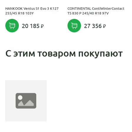
HANKOOK Ventus S1 Evo 3 K127
CONTINENTAL ContiWinterContact
S
255/45 R18 103Y
TS 830 P 245/40 R18 97V
1
20 185
27 356
С этим товаром покупают