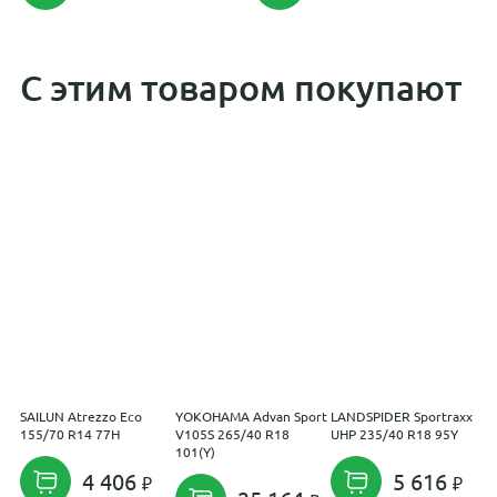
С этим товаром покупают
SAILUN Atrezzo Eco
YOKOHAMA Advan Sport
LANDSPIDER Sportraxx
S
155/70 R14 77H
V105S 265/40 R18
UHP 235/40 R18 95Y
W
101(Y)
4 406
5 616