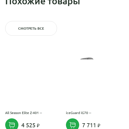
Похожие товары
СМОТРЕТЬ ВСЕ
All Season Elite Z-401 --
iceGuard iG70 --
C
4 525
7 711