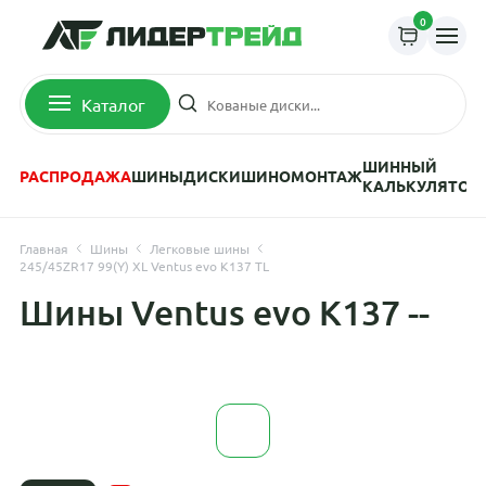
0
Каталог
ШИННЫЙ
РАСПРОДАЖА
ШИНЫ
ДИСКИ
ШИНОМОНТАЖ
КАЛЬКУЛЯТОР
Главная
Шины
Легковые шины
245/45ZR17 99(Y) XL Ventus evo K137 TL
Шины Ventus evo K137 --