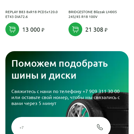
REPLAY B83 8xR18 PCD5x120.0
BRIDGESTONE Blizzak LM005
R
ET43 DIA72.6
245/45 R18 100V
E
13 000
21 308
Поможем подобрать
шины и диски
Свяжитесь с нами по телефону
+7 909 311 30 00
или оставьте свой номер, чтобы мы связались с
вами через 5 минут