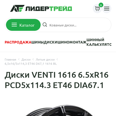
0
Каталог
ШИННЫЙ
РАСПРОДАЖА
ШИНЫ
ДИСКИ
ШИНОМОНТАЖ
КАЛЬКУЛЯТОР
Главная
Диски
Литые диски
6,5x16/5x114,3 ET46 D67,1 1616 BL
Диски VENTI 1616 6.5xR16
PCD5x114.3 ET46 DIA67.1