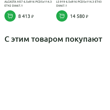
ALCASTA M57 6.5xR16 PCD5x114.3
LS 919 6.5xR16 PCD5x114.3 ET43
С
ET42 DIA67.1
DIA67.1
E
8 413
14 580
С этим товаром покупают