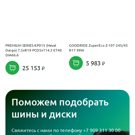
PREMIUM SERIES КР015 (Haval
GOODRIDE ZuperEco Z-107 245/45
K
Dargo) 7.5xR19 PCD5x114.3 ET40
R17 99W
P
DIA66.6
5 983
25 153
Поможем подобрать
шины и диски
Свяжитесь с нами по телефону
+7 909 311 30 00