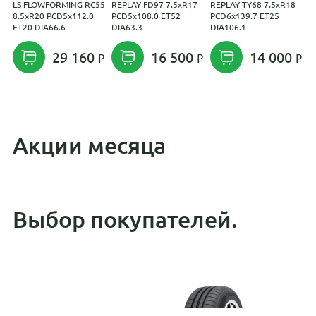
LS FLOWFORMING RC55
REPLAY FD97 7.5xR17
REPLAY TY68 7.5xR18
R
8.5xR20 PCD5x112.0
PCD5x108.0 ET52
PCD6x139.7 ET25
P
ET20 DIA66.6
DIA63.3
DIA106.1
D
29 160
16 500
14 000
Акции месяца
Выбор покупателей.