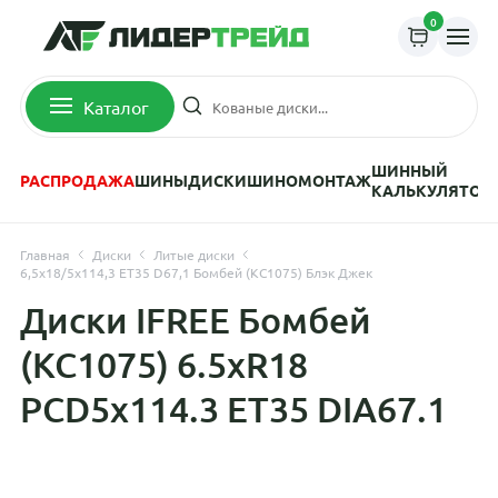
0
Каталог
ШИННЫЙ
РАСПРОДАЖА
ШИНЫ
ДИСКИ
ШИНОМОНТАЖ
КАЛЬКУЛЯТОР
Главная
Диски
Литые диски
6,5x18/5x114,3 ET35 D67,1 Бомбей (КС1075) Блэк Джек
Диски IFREE Бомбей
(КС1075) 6.5xR18
PCD5x114.3 ET35 DIA67.1