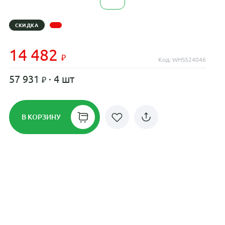
СКИДКА
14 482
Код: WHS524046
57 931
· 4 шт
В КОРЗИНУ
Рассрочка до 24 месяцев на все
диски
Плати по частям в рассрочку