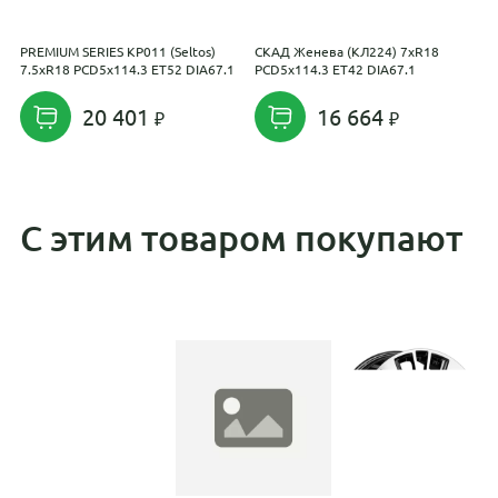
PREMIUM SERIES КР011 (Seltos)
СКАД Женева (КЛ224) 7xR18
K
7.5xR18 PCD5x114.3 ET52 DIA67.1
PCD5x114.3 ET42 DIA67.1
(
D
20 401
16 664
С этим товаром покупают