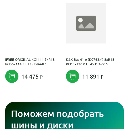
IFREE ORIGINAL КС1111 7xR18
K&K Backfire (КС763M) 8xR18
С
PCD5x114.3 ET35 DIA60.1
PCD5x120.0 ET45 DIA72.6
E
14 475
11 891
Поможем подобрать
шины и диски