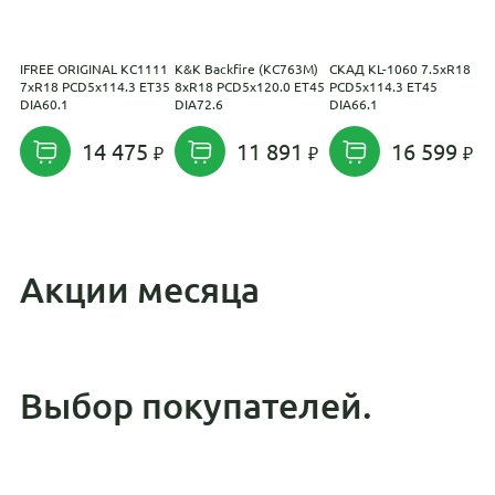
IFREE ORIGINAL КС1111
K&K Backfire (КС763M)
СКАД KL-1060 7.5xR18
R
7xR18 PCD5x114.3 ET35
8xR18 PCD5x120.0 ET45
PCD5x114.3 ET45
X
DIA60.1
DIA72.6
DIA66.1
1
E
14 475
11 891
16 599
Акции месяца
Выбор покупателей.