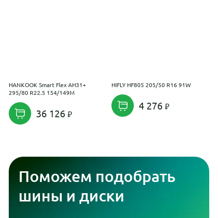
HANKOOK Smart Flex AH31+
HIFLY HF805 205/50 R16 91W
H
295/80 R22.5 154/149M
2
4 276
36 126
Поможем подобрать
шины и диски