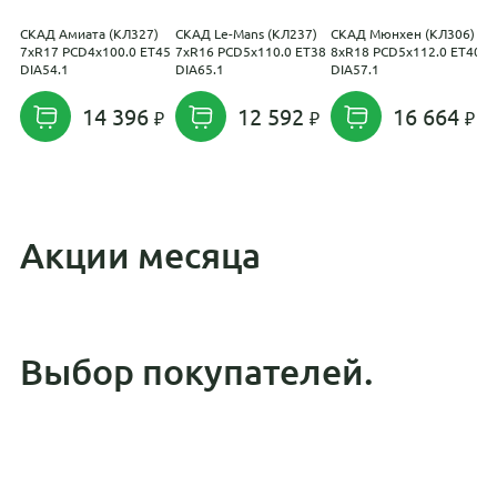
СКАД Амиата (КЛ327)
СКАД Le-Mans (КЛ237)
СКАД Мюнхен (КЛ306)
I
7xR17 PCD4x100.0 ET45
7xR16 PCD5x110.0 ET38
8xR18 PCD5x112.0 ET40
5
DIA54.1
DIA65.1
DIA57.1
E
14 396
12 592
16 664
Акции месяца
Выбор покупателей.