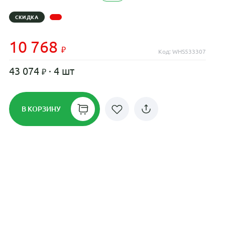
СКИДКА
10 768
Код: WHS533307
43 074
· 4 шт
В КОРЗИНУ
Рассрочка до 24 месяцев на все
диски
Плати по частям в рассрочку