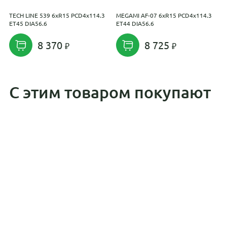
TECH LINE 539 6xR15 PCD4x114.3
MEGAMI AF-07 6xR15 PCD4x114.3
K
ET45 DIA56.6
ET44 DIA56.6
P
8 370
8 725
С этим товаром покупают