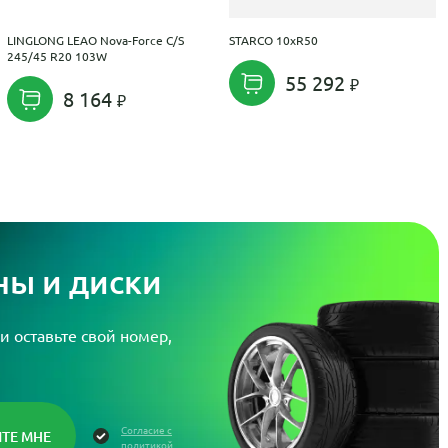
LINGLONG LEAO Nova-Force C/S
STARCO 10xR50
245/45 R20 103W
55 292
8 164
ы и диски
и оставьте свой номер,
Согласие с
политикой