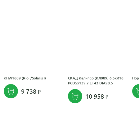
KHW1609 (Rio I/Solaris I)
СКАД Калипсо (КЛ089) 6.5xR16
Пор
PCD5x139.7 ET43 DIA98.5
9 738
10 958