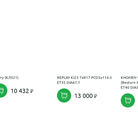
ту (КЛ321)
REPLAY Ki23 7xR17 PCD5x114.3
KHOMEN 
ET35 DIA67.1
(Besturn 
ET40 DIA
10 432
13 000