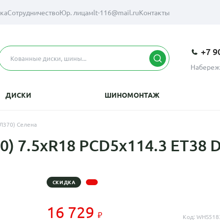
вка
Сотрудничество
Юр. лицам
lt-116@mail.ru
Контакты
+7 9
Набереж
ДИСКИ
ШИНОМОНТАЖ
КЛ370) Селена
) 7.5xR18 PCD5x114.3 ET38 D
СКИДКА
16 729
Код: WHS518