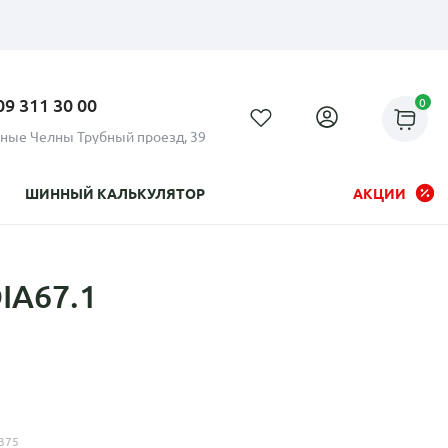
09 311 30 00
0
ные Челны Трубный проезд, 39
ШИННЫЙ КАЛЬКУЛЯТОР
АКЦИИ
IA67.1
Рассрочка до 24 месяцев на
все диски
375
Плати по частям в рассрочку