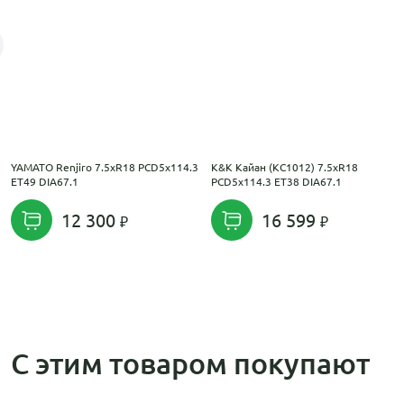
YAMATO Renjiro 7.5xR18 PCD5x114.3
K&K Кайан (КС1012) 7.5xR18
ET49 DIA67.1
PCD5x114.3 ET38 DIA67.1
12 300
16 599
С этим товаром покупают