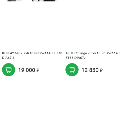
REPLAY MI57 7xR18 PCD5x114.3 ET38
ALUTEC Singa 7.5xR18 PCD5x114.3
DIA67.1
ET55 DIA67.1
19 000
12 830