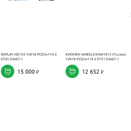
REPLAY MZ154 7xR18 PCD5x114.3
KHOMEN WHEELS KHW1813 (Tucson)
ET45 DIA67.1
7xR18 PCD5x114.3 ET51 DIA67.1
15 000
12 652