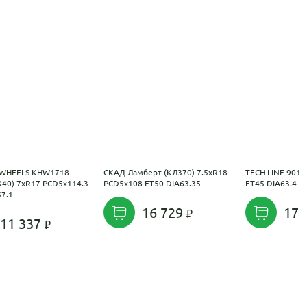
WHEELS KHW1718
СКАД Ламберт (КЛ370) 7.5xR18
TECH LINE 901 
X40) 7xR17 PCD5x114.3
PCD5x108 ET50 DIA63.35
ET45 DIA63.4
57.1
16 729
17 
11 337