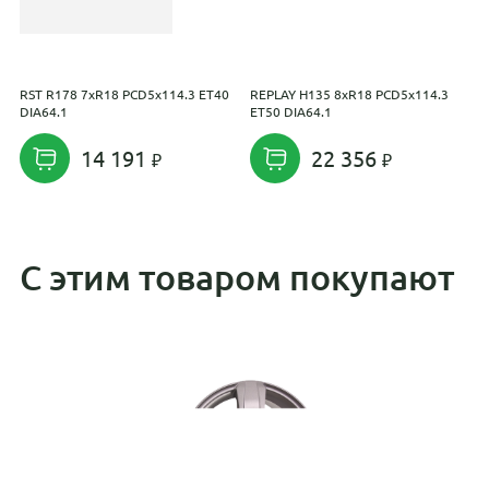
RST R178 7xR18 PCD5x114.3 ET40
REPLAY H135 8xR18 PCD5x114.3
K
DIA64.1
ET50 DIA64.1
P
14 191
22 356
С этим товаром покупают