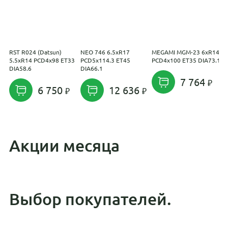
RST R024 (Datsun)
NEO 746 6.5xR17
MEGAMI MGM-23 6xR14
N
5.5xR14 PCD4x98 ET33
PCD5x114.3 ET45
PCD4x100 ET35 DIA73.1
P
DIA58.6
DIA66.1
7 764
6 750
12 636
Акции месяца
Выбор покупателей.