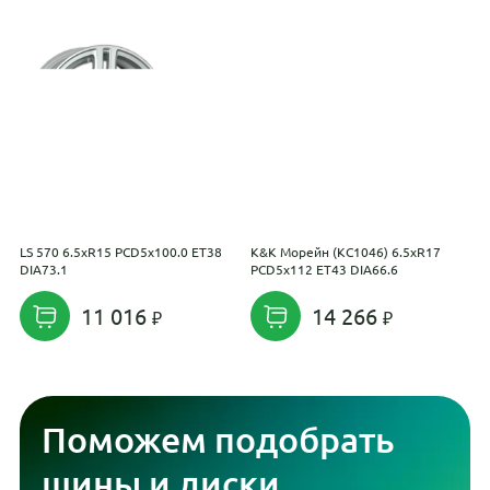
LS 570 6.5xR15 PCD5x100.0 ET38
K&K Морейн (КС1046) 6.5xR17
M
DIA73.1
PCD5x112 ET43 DIA66.6
E
11 016
14 266
Поможем подобрать
шины и диски