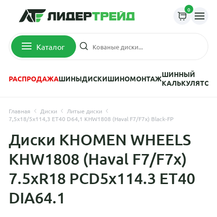
0
Каталог
ШИННЫЙ
РАСПРОДАЖА
ШИНЫ
ДИСКИ
ШИНОМОНТАЖ
КАЛЬКУЛЯТОР
Главная
Диски
Литые диски
7,5x18/5x114,3 ET40 D64,1 KHW1808 (Haval F7/F7x) Black-FP
Диски KHOMEN WHEELS
KHW1808 (Haval F7/F7x)
7.5xR18 PCD5x114.3 ET40
DIA64.1