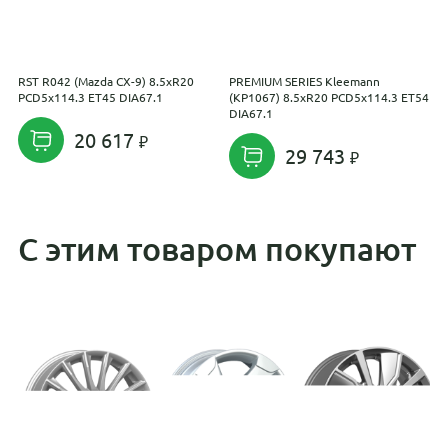
RST R042 (Mazda CX-9) 8.5xR20
PREMIUM SERIES Kleemann
L
PCD5x114.3 ET45 DIA67.1
(КР1067) 8.5xR20 PCD5x114.3 ET54
P
DIA67.1
20 617
29 743
С этим товаром покупают