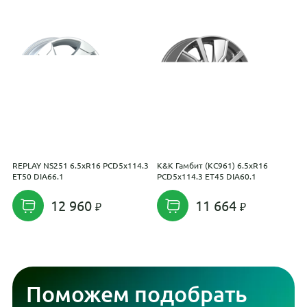
REPLAY NS251 6.5xR16 PCD5x114.3
K&K Гамбит (КС961) 6.5xR16
K
ET50 DIA66.1
PCD5x114.3 ET45 DIA60.1
(
E
12 960
11 664
Поможем подобрать