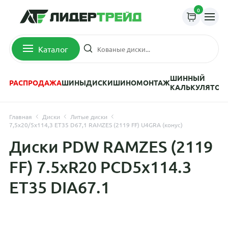
0
Каталог
ШИННЫЙ
РАСПРОДАЖА
ШИНЫ
ДИСКИ
ШИНОМОНТАЖ
КАЛЬКУЛЯТОР
Главная
Диски
Литые диски
7,5x20/5x114,3 ET35 D67,1 RAMZES (2119 FF) U4GRA (конус)
Диски PDW RAMZES (2119
FF) 7.5xR20 PCD5x114.3
ET35 DIA67.1