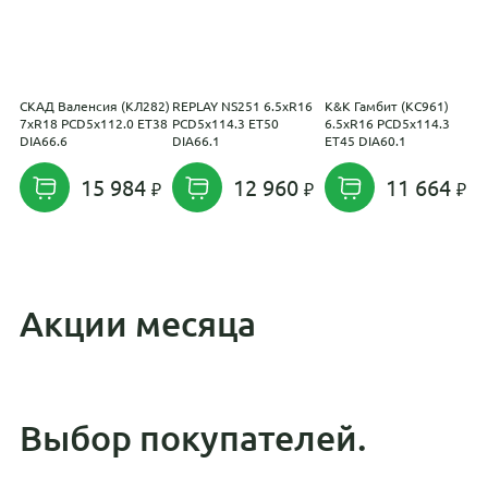
СКАД Валенсия (КЛ282)
REPLAY NS251 6.5xR16
K&K Гамбит (КС961)
K
7xR18 PCD5x112.0 ET38
PCD5x114.3 ET50
6.5xR16 PCD5x114.3
K
DIA66.6
DIA66.1
ET45 DIA60.1
(
5
D
15 984
12 960
11 664
Акции месяца
Выбор покупателей.