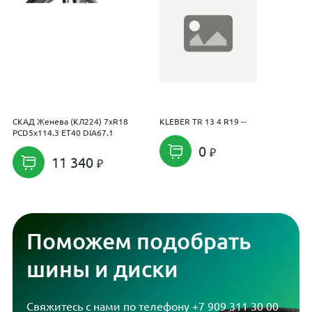
СКАД Женева (КЛ224) 7xR18
KLEBER TR 13 4 R19 --
Y
PCD5x114.3 ET40 DIA67.1
1
0
11 340
Поможем подобрать
шины и диски
Свяжитесь с нами по телефону
+7 909 311 30 00