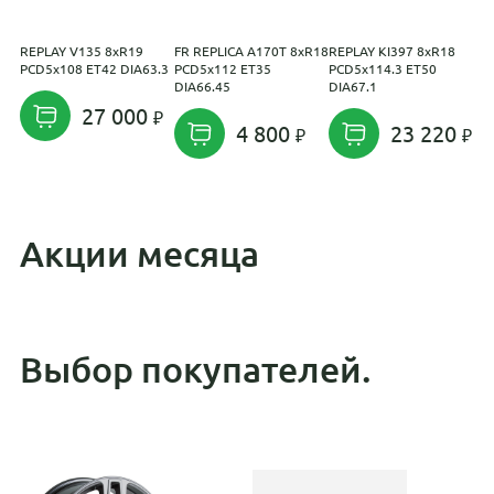
REPLAY V135 8xR19
FR REPLICA A170T 8xR18
REPLAY KI397 8xR18
R
PCD5x108 ET42 DIA63.3
PCD5x112 ET35
PCD5x114.3 ET50
P
DIA66.45
DIA67.1
D
27 000
4 800
23 220
Акции месяца
Выбор покупателей.