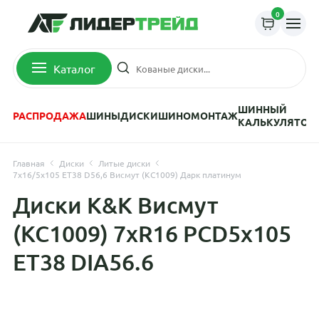
0
Каталог
ШИННЫЙ
РАСПРОДАЖА
ШИНЫ
ДИСКИ
ШИНОМОНТАЖ
КАЛЬКУЛЯТОР
Главная
Диски
Литые диски
7x16/5x105 ET38 D56,6 Висмут (КС1009) Дарк платинум
Диски K&K Висмут
(КС1009) 7xR16 PCD5x105
ET38 DIA56.6