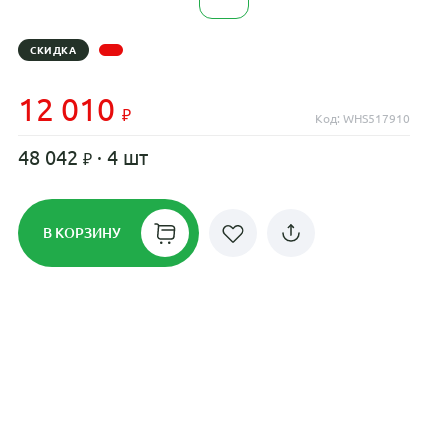
СКИДКА
12 010
Код: WHS517910
48 042
· 4 шт
В КОРЗИНУ
Рассрочка до 24 месяцев на все
диски
Плати по частям в рассрочку