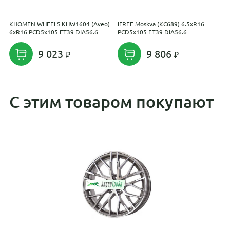
KHOMEN WHEELS KHW1604 (Aveo)
IFREE Moskva (КС689) 6.5xR16
I
6xR16 PCD5x105 ET39 DIA56.6
PCD5x105 ET39 DIA56.6
P
9 023
9 806
С этим товаром покупают