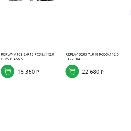
REPLAY A102 8xR18 PCD5x112.0
REPLAY B285 7xR18 PCD5x112.0
ET25 DIA66.6
ET22 DIA66.6
18 360
22 680