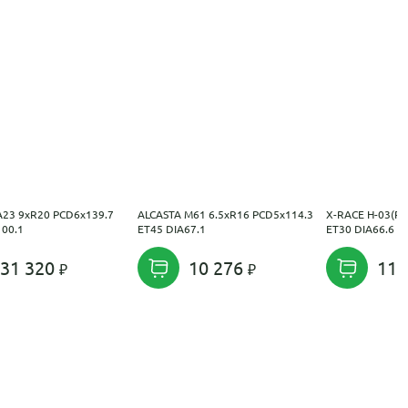
A23 9xR20 PCD6x139.7
ALCASTA M61 6.5xR16 PCD5x114.3
X-RACE H-03(R)
100.1
ET45 DIA67.1
ET30 DIA66.6
31 320
10 276
11 