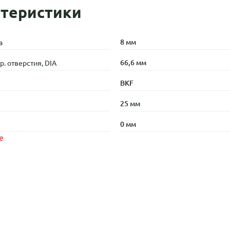
теристики
8 мм
а
66,6 мм
. отверстия, DIA
BKF
25 мм
0 мм
е