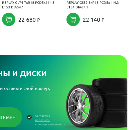
REPLAY GL74 7xR18 PCD5x114.3
REPLAY GS32 8xR18 PCD5x114.3
ET53 DIA54.1
ET34 DIA67.1
22 680
22 140
ы и диски
и оставьте свой номер,
Согласие с
политикой
конфиденциальности