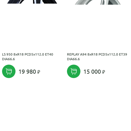
LS 950 8xR18 PCD5x112.0 ET40
REPLAY A94 8xR18 PCD5x112.0 ET39
DIA66.6
DIA66.6
19 980
15 000