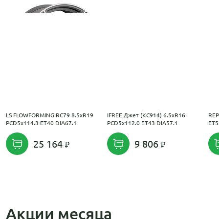
LS FLOWFORMING RC79 8.5xR19
IFREE Джет (КС914) 6.5xR16
REP
PCD5x114.3 ET40 DIA67.1
PCD5x112.0 ET43 DIA57.1
ET5
25 164
9 806
Акции месяца