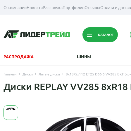
О компании
Новости
Рассрочка
Портфолио
Отзывы
Оплата и доста
КАТАЛОГ
РАСПРОДАЖА
ШИНЫ
Главная
Диски
Литые диски
8x18/5x112 ET25 D66,6 VV285 BKF (кон
Диски REPLAY VV285 8xR18 