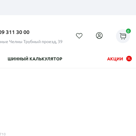
09 311 30 00
0
ные Челны Трубный проезд, 39
ШИННЫЙ КАЛЬКУЛЯТОР
АКЦИИ
Рассрочка до 24 месяцев на
все диски
710
Плати по частям в рассрочку