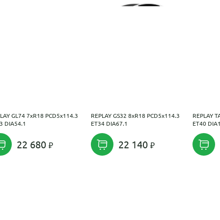
LAY GL74 7xR18 PCD5x114.3
REPLAY GS32 8xR18 PCD5x114.3
REPLAY T
3 DIA54.1
ET34 DIA67.1
ET40 DIA
22 680
22 140