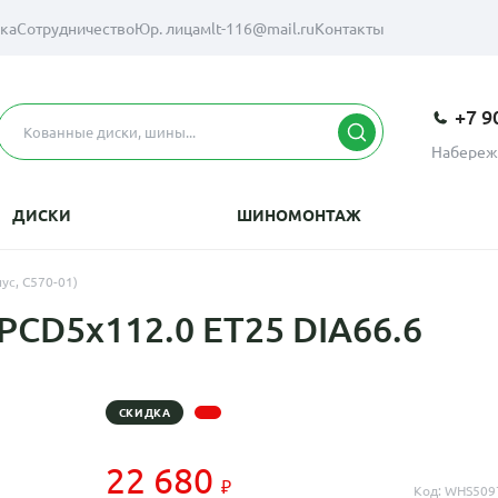
вка
Сотрудничество
Юр. лицам
lt-116@mail.ru
Контакты
+7 9
Набереж
ДИСКИ
ШИНОМОНТАЖ
ус, C570-01)
PCD5x112.0 ET25 DIA66.6
СКИДКА
22 680
Код: WHS509